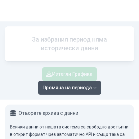
За избрания период няма
исторически данни
Изтегли Графика
Промяна на периода
Отворете архива с данни
Всички данни от нашата система са свободно достъпни
в открит формат чрез
автоматично API
и също така са