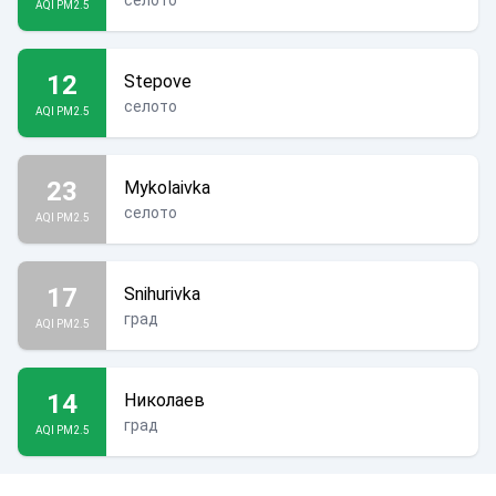
селото
AQI PM2.5
12
Stepove
селото
AQI PM2.5
23
Mykolaivka
селото
AQI PM2.5
17
Snihurivka
град
AQI PM2.5
14
Николаев
град
AQI PM2.5