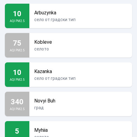
10
Arbuzynka
село от градски тип
AQI PM2.5
75
Kobleve
селото
AQI PM2.5
10
Kazanka
село от градски тип
AQI PM2.5
340
Novyi Buh
град
AQI PM2.5
5
Myhiia