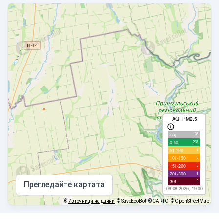
AQI PM2.5
108
с/д
237
0-50
4
51-100
0
101-150
0
151-200
1
201-300
0
301+
Прегледайте картата
09.08.2026, 19:00
©
Източници на данни
© SaveEcoBot
© CARTO
© OpenStreetMap