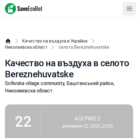
SaveEcoBot
Ope
Качество на въздуха в Украйна
Николаевска област
селото Bereznehuvatske
Качество на въздуха в селото
Bereznehuvatske
Sofiivska village community, Баштанський район,
Николаевска област
22
AQI PM2.5
декември 22, 2025, 22:00