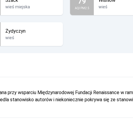
79
Szack
Wiśniów
wieś miejska
wieś
AQI PM2.5
Żydyczyn
wieś
owana przy wsparciu Międzynarodowej Fundacji Renaissance w r
dla stanowisko autorów i niekoniecznie pokrywa się ze stanow