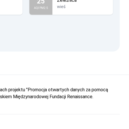
25
Żeleźnica
wieś
AQI PM2.5
amach projektu "Promocja otwartych danych za pomocą
iskiem Międzynarodowej Fundacji Renaissance.