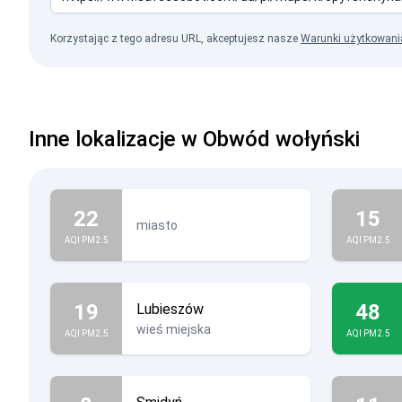
Korzystając z tego adresu URL, akceptujesz nasze
Warunki użytkowani
Inne lokalizacje w Obwód wołyński
22
15
miasto
AQI PM2.5
AQI PM2.5
19
48
Lubieszów
wieś miejska
AQI PM2.5
AQI PM2.5