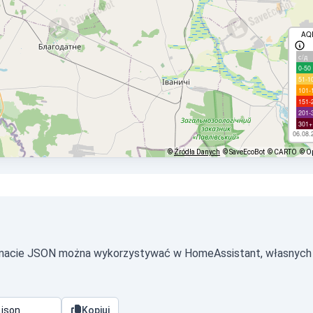
AQ
с/д
0-50
51-1
101-
151-
201-
301+
06.08.
©
Źródła Danych
© SaveEcoBot
© CARTO
© O
ormacie JSON można wykorzystywać w HomeAssistant, własnych
Kopiuj