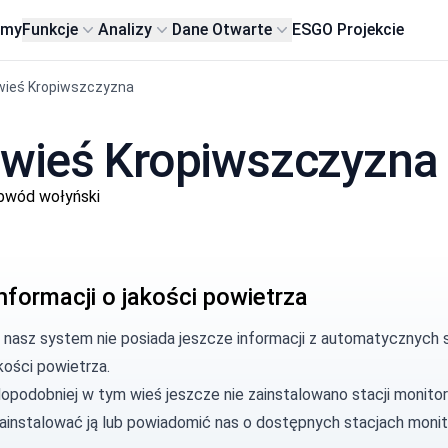
rmy
Funkcje
Analizy
Dane Otwarte
ESG
O Projekcie
wieś Kropiwszczyzna
 wieś Kropiwszczyzna
bwód wołyński
nformacji o jakości powietrza
, nasz system nie posiada jeszcze informacji z automatycznych 
kości powietrza.
opodobniej w tym wieś jeszcze nie zainstalowano stacji monitor
zainstalować ją lub
powiadomić nas
o dostępnych stacjach monit