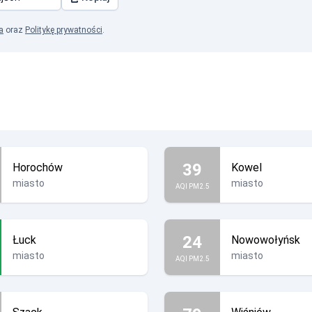
a
oraz
Politykę prywatności
.
39
Horochów
Kowel
miasto
miasto
AQI PM2.5
24
Łuck
Nowowołyńsk
miasto
miasto
AQI PM2.5