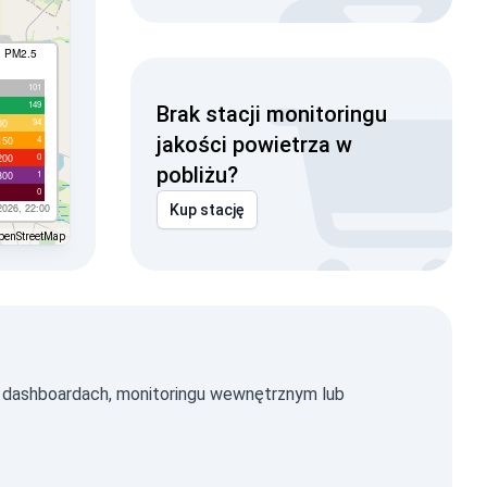
I PM2.5
101
149
Brak stacji monitoringu
94
00
jakości powietrza w
4
150
0
200
pobliżu?
1
300
0
2026, 22:00
Kup stację
penStreetMap
 dashboardach, monitoringu wewnętrznym lub