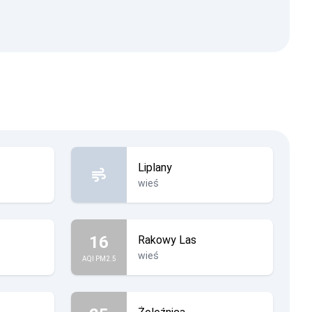
Liplany
wieś
16
Rakowy Las
wieś
AQI PM2.5