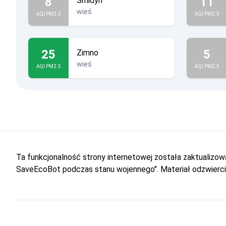
8
11
Smidyń
wieś
AQI PM2.5
AQI PM2.5
25
5
Zimno
wieś
AQI PM2.5
AQI PM2.5
Ta funkcjonalność strony internetowej została zaktualiz
SaveEcoBot podczas stanu wojennego". Materiał odzwiercie