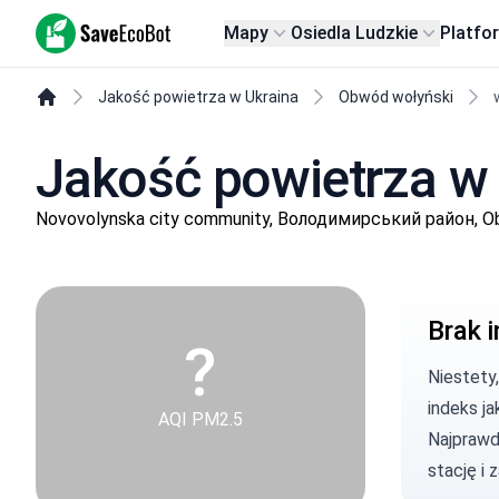
SaveEcoBot
Mapy
Osiedla Ludzkie
Platfo
Jakość powietrza w Ukraina
Obwód wołyński
Jakość powietrza w
Novovolynska city community, Володимирський район, O
Brak i
?
Niestety
indeks ja
AQI PM2.5
Najprawd
stację
i 