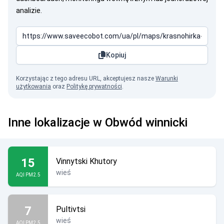
analizie.
Kopiuj
Korzystając z tego adresu URL, akceptujesz nasze
Warunki
użytkowania
oraz
Politykę prywatności
.
Inne lokalizacje w Obwód winnicki
15
Vinnytski Khutory
wieś
AQI PM2.5
7
Pultivtsi
wieś
AQI PM2.5