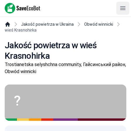
SaveEcoBot
Ope
Jakość powietrza w Ukraina
Obwód winnicki
wieś Krasnohirka
Jakość powietrza w wieś
Krasnohirka
Trostianetska selyshchna community, Гайсинський район,
Obwód winnicki
?