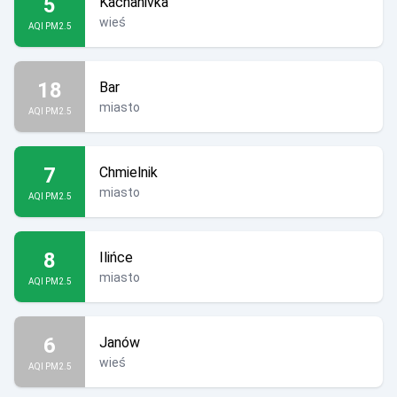
5
Kachanivka
wieś
AQI PM2.5
18
Bar
miasto
AQI PM2.5
7
Chmielnik
miasto
AQI PM2.5
8
Ilińce
miasto
AQI PM2.5
6
Janów
wieś
AQI PM2.5