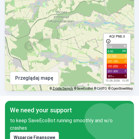
AQI PM2.5
96
с/д
250
0-50
4
51-100
0
101-150
0
151-200
0
201-300
0
301+
Przeglądaj mapę
10.08.2026, 15:00
©
Źródła Danych
© SaveEcoBot
© CARTO
© OpenStreetMap
We need your support
to keep SaveEcoBot running smoothly and w/o
crashes
Wsparcie Finansowe