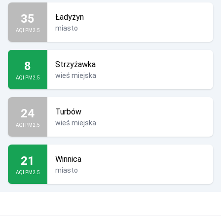
35
Ładyżyn
miasto
AQI PM2.5
8
Strzyżawka
wieś miejska
AQI PM2.5
24
Turbów
wieś miejska
AQI PM2.5
21
Winnica
miasto
AQI PM2.5