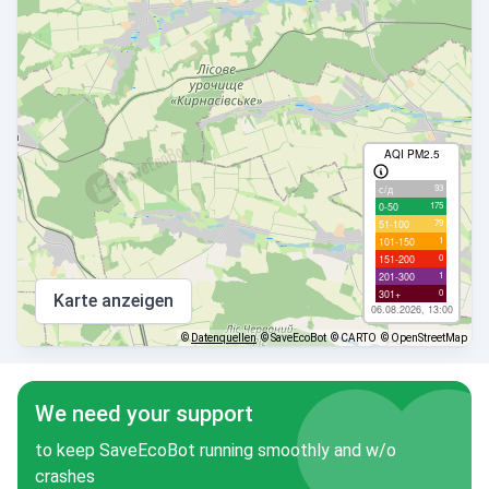
AQI PM2.5
93
с/д
175
0-50
79
51-100
1
101-150
0
151-200
1
201-300
0
301+
Karte anzeigen
06.08.2026, 13:00
©
Datenquellen
© SaveEcoBot
© CARTO
© OpenStreetMap
We need your support
to keep SaveEcoBot running smoothly and w/o
crashes