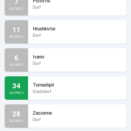
7
Pultivtsi
Dorf
AQI PM2.5
11
Hrushkivtsi
Dorf
AQI PM2.5
6
Ivaniv
Dorf
AQI PM2.5
34
Tomashpil
Stadtdorf
AQI PM2.5
28
Zaozerne
Dorf
AQI PM2.5