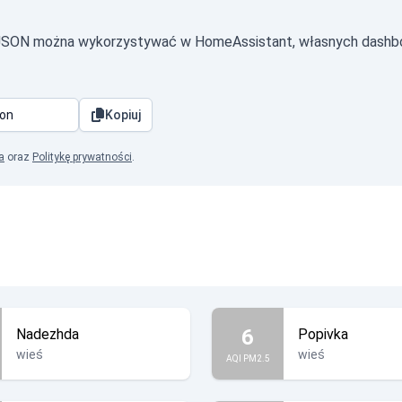
 JSON można wykorzystywać w HomeAssistant, własnych dashbo
Kopiuj
a
oraz
Politykę prywatności
.
6
Nadezhda
Popivka
wieś
wieś
AQI PM2.5