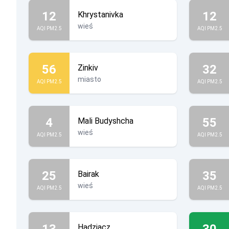
12
12
Khrystanivka
wieś
AQI PM2.5
AQI PM2.5
56
32
Zinkiv
miasto
AQI PM2.5
AQI PM2.5
4
55
Mali Budyshcha
wieś
AQI PM2.5
AQI PM2.5
25
35
Bairak
wieś
AQI PM2.5
AQI PM2.5
13
30
Hadziacz