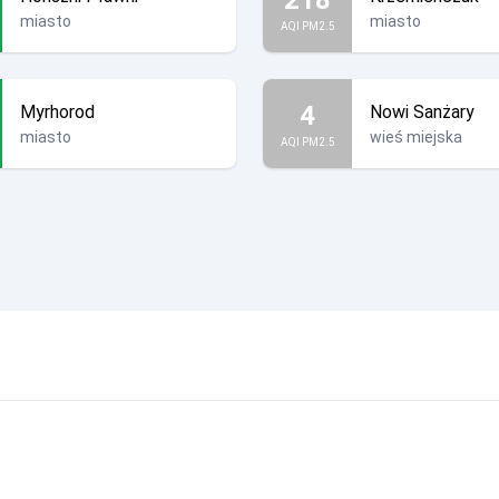
miasto
miasto
AQI PM2.5
4
Myrhorod
Nowi Sanżary
miasto
wieś miejska
AQI PM2.5