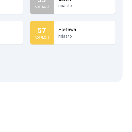
miasto
AQI PM2.5
57
Połtawa
miasto
AQI PM2.5