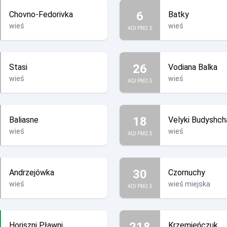
6
Chovno-Fedorivka
Batky
wieś
wieś
AQI PM2.5
26
Stasi
Vodiana Balka
wieś
wieś
AQI PM2.5
18
Baliasne
Velyki Budyshch
wieś
wieś
AQI PM2.5
30
Andrzejówka
Czornuchy
wieś
wieś miejska
AQI PM2.5
218
Horiszni Pławni
Krzemieńczuk