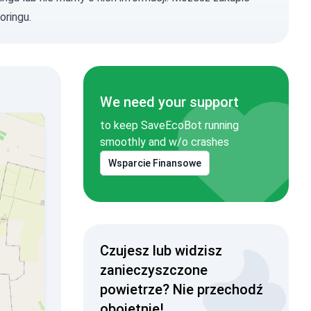
oringu.
We need your support
to keep SaveEcoBot running
smoothly and w/o crashes
Wsparcie Finansowe
Czujesz lub widzisz
zanieczyszczone
powietrze? Nie przechodź
obojętnie!