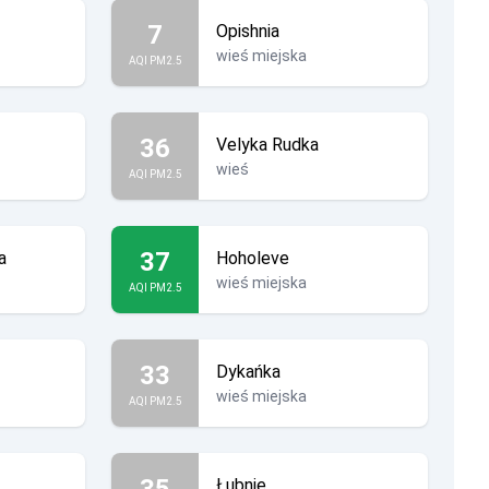
7
Opishnia
wieś miejska
AQI PM2.5
36
Velyka Rudka
wieś
AQI PM2.5
37
a
Hoholeve
wieś miejska
AQI PM2.5
33
Dykańka
wieś miejska
AQI PM2.5
35
Łubnie