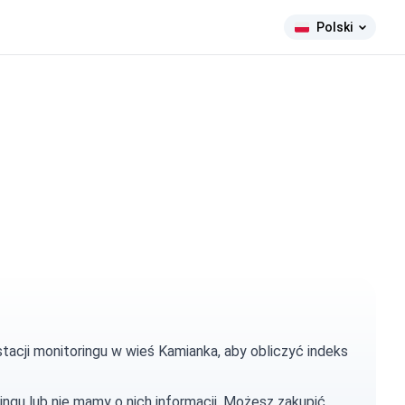
Polski
tacji monitoringu w wieś Kamianka, aby obliczyć indeks
ingu lub nie mamy o nich informacji. Możesz
zakupić