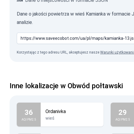
Dane o miejscowości w formacie JSON
Dane o jakości powietrza w wieś Kamianka w formacie
analizie.
Korzystając z tego adresu URL, akceptujesz nasze
Warunki użytkowani
Inne lokalizacje w Obwód połtawski
36
29
Ordanivka
wieś
AQI PM2.5
AQI PM2.5