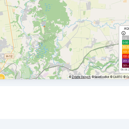
AQ
с/д
0-50
51-1
101-
151-
201-
301+
08.08.
©
Źródła Danych
© SaveEcoBot
© CARTO
© O