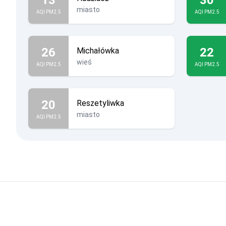
miasto
AQI PM2.5
AQI PM2.5
26
22
Michałówka
wieś
AQI PM2.5
AQI PM2.5
20
Reszetyliwka
miasto
AQI PM2.5