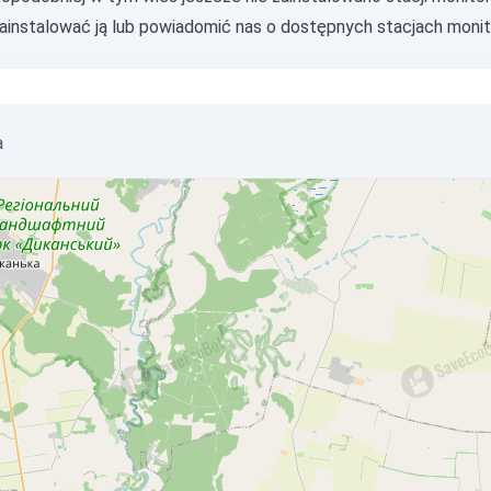
zainstalować ją lub
powiadomić nas
o dostępnych stacjach monit
a