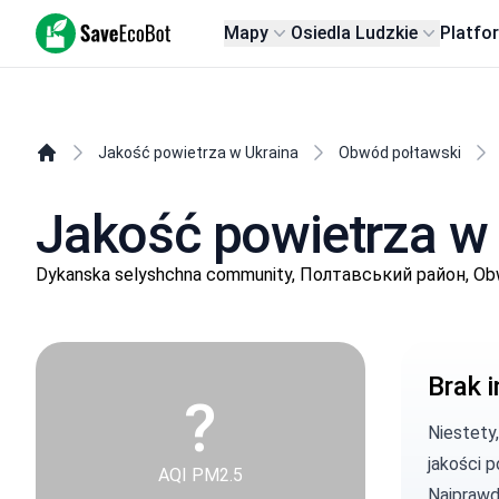
SaveEcoBot
Mapy
Osiedla Ludzkie
Platfo
Jakość powietrza w Ukraina
Obwód połtawski
Jakość powietrza w
Dykanska selyshchna community, Полтавський район, Ob
Brak i
?
Niestety
jakości p
AQI PM2.5
Najprawd