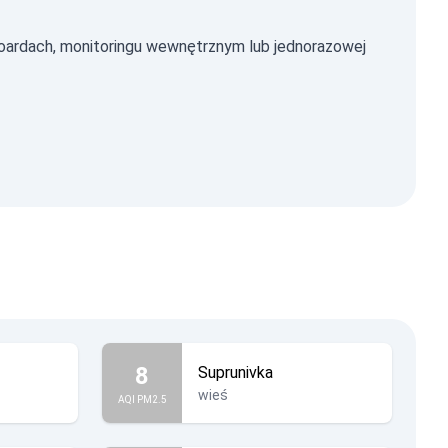
ardach, monitoringu wewnętrznym lub jednorazowej
8
Suprunivka
wieś
AQI PM2.5