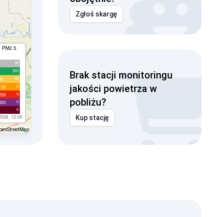
Zgłoś skargę
I PM2.5
99
223
Brak stacji monitoringu
28
00
jakości powietrza w
0
150
0
200
pobliżu?
0
300
0
2026, 12:00
Kup stację
penStreetMap