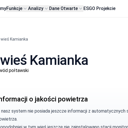
rmy
Funkcje
Analizy
Dane Otwarte
ESG
O Projekcie
wieś Kamianka
 wieś Kamianka
wód połtawski
nformacji o jakości powietrza
, nasz system nie posiada jeszcze informacji z automatycznych s
owietrza.
opodobniej w tym wieś jeszcze nie zainstalowano stacji monitor