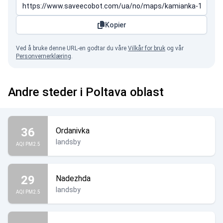
Kopier
Ved å bruke denne URL-en godtar du våre
Vilkår for bruk
og vår
Personvernerklæring
.
Andre steder i Poltava oblast
36
Ordanivka
landsby
AQI PM2.5
29
Nadezhda
landsby
AQI PM2.5