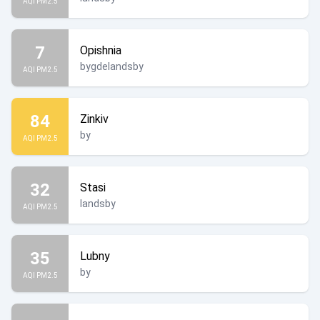
AQI PM2.5
7
Opishnia
bygdelandsby
AQI PM2.5
84
Zinkiv
by
AQI PM2.5
32
Stasi
landsby
AQI PM2.5
35
Lubny
by
AQI PM2.5