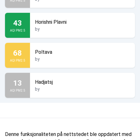
AQI PM2.5
43
Horishni Plavni
by
AQI PM2.5
68
Poltava
by
AQI PM2.5
13
Hadjatsj
by
AQI PM2.5
Denne funksjonaliteten på nettstedet ble oppdatert med