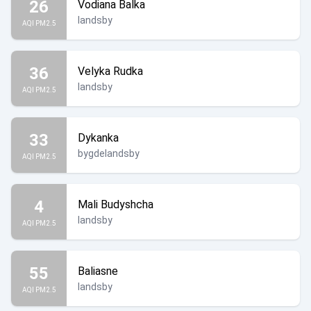
26
Vodiana Balka
landsby
AQI PM2.5
36
Velyka Rudka
landsby
AQI PM2.5
33
Dykanka
bygdelandsby
AQI PM2.5
4
Mali Budyshcha
landsby
AQI PM2.5
55
Baliasne
landsby
AQI PM2.5