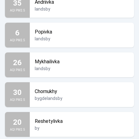
35
Andriivka
landsby
AQI PM2.5
6
Popivka
landsby
AQI PM2.5
26
Mykhailivka
landsby
AQI PM2.5
30
Chornukhy
bygdelandsby
AQI PM2.5
20
Reshetylivka
by
AQI PM2.5