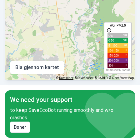
AQI PM2.5
104
с/д
180
0-50
61
51-100
3
101-150
2
151-200
0
201-300
0
301+
Bla gjennom kartet
08.08.2026, 02:00
©
Datakilder
© SaveEcoBot
© CARTO
© OpenStreetMap
We need your support
to keep SaveEcoBot running smoothly and w/o
crashes
Doner