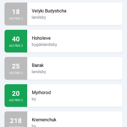
18
Velyki Budyshcha
landsby
AQI PM2.5
40
Hoholeve
bygdelandsby
AQI PM2.5
25
Bairak
landsby
AQI PM2.5
20
Myrhorod
by
AQI PM2.5
218
Kremenchuk
by