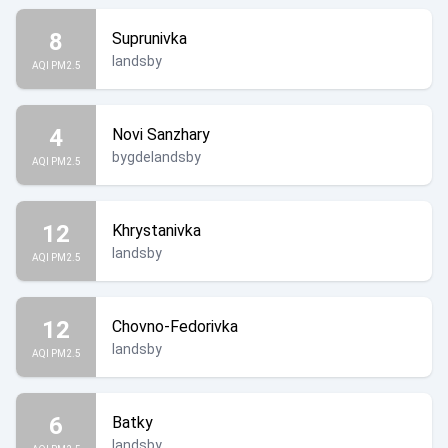
8
Suprunivka
landsby
AQI PM2.5
4
Novi Sanzhary
bygdelandsby
AQI PM2.5
12
Khrystanivka
landsby
AQI PM2.5
12
Chovno-Fedorivka
landsby
AQI PM2.5
6
Batky
landsby