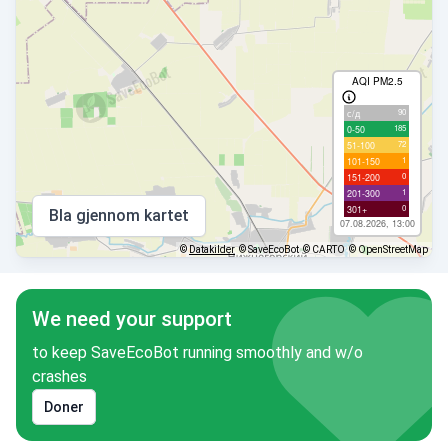
AQI PM2.5
90
с/д
185
0-50
72
51-100
1
101-150
0
151-200
1
201-300
0
301+
Bla gjennom kartet
07.08.2026, 13:00
©
Datakilder
© SaveEcoBot
© CARTO
© OpenStreetMap
We need your support
to keep SaveEcoBot running smoothly and w/o
crashes
Doner