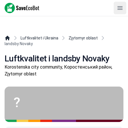
SaveEcoBot
Ope
Luftkvalitet i Ukraina
Zjytomyr oblast
landsby Novaky
Luftkvalitet i landsby Novaky
Korostenska city community, Коростенський район,
Zjytomyr oblast
?