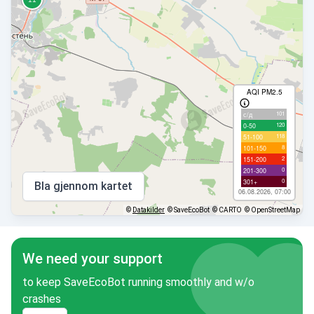
AQI PM2.5
101
с/д
120
0-50
118
51-100
8
101-150
2
151-200
0
201-300
0
301+
Bla gjennom kartet
06.08.2026, 07:00
©
Datakilder
© SaveEcoBot
© CARTO
© OpenStreetMap
We need your support
to keep SaveEcoBot running smoothly and w/o
crashes