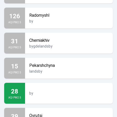
126
Radomyshl
by
AQI PM2.5
31
Cherniakhiv
bygdelandsby
AQI PM2.5
15
Pekarshchyna
landsby
AQI PM2.5
28
by
AQI PM2.5
39
Ovrutsj