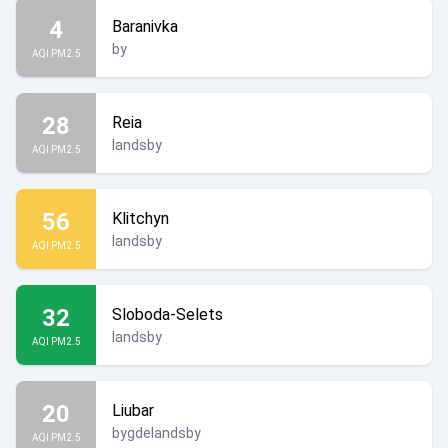
4
Baranivka
by
AQI PM2.5
28
Reia
landsby
AQI PM2.5
56
Klitchyn
landsby
AQI PM2.5
32
Sloboda-Selets
landsby
AQI PM2.5
20
Liubar
bygdelandsby
AQI PM2.5