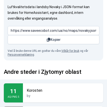
Luftkvalitetsdata i landsby Novaky i JSON-format kan
brukes for HomeAssistant, egne dashbord, intern
overvåking eller engangsanalyse.
Kopier
Ved å bruke denne URL-en godtar du våre
Vilkår for bruk
og vår
Personvernerklæring
.
Andre steder i Zjytomyr oblast
11
Korosten
by
AQI PM2.5