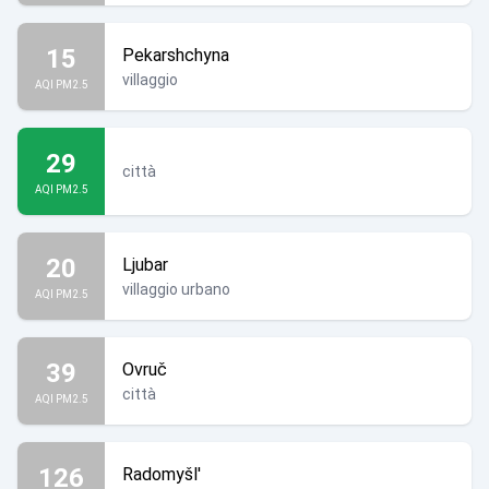
15
Pekarshchyna
villaggio
AQI PM2.5
29
città
AQI PM2.5
20
Ljubar
villaggio urbano
AQI PM2.5
39
Ovruč
città
AQI PM2.5
126
Radomyšl'