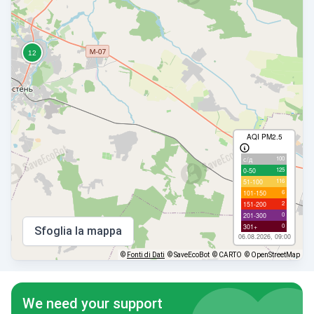
AQI PM2.5
100
с/д
125
0-50
116
51-100
6
101-150
2
151-200
0
201-300
0
301+
Sfoglia la mappa
06.08.2026, 09:00
©
Fonti di Dati
© SaveEcoBot
© CARTO
© OpenStreetMap
We need your support