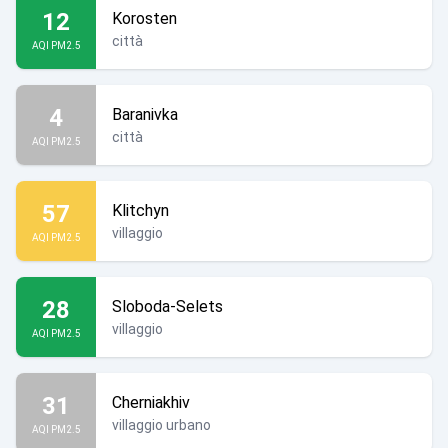
12
Korosten
città
AQI PM2.5
4
Baranivka
città
AQI PM2.5
57
Klitchyn
villaggio
AQI PM2.5
28
Sloboda-Selets
villaggio
AQI PM2.5
31
Cherniakhiv
villaggio urbano
AQI PM2.5