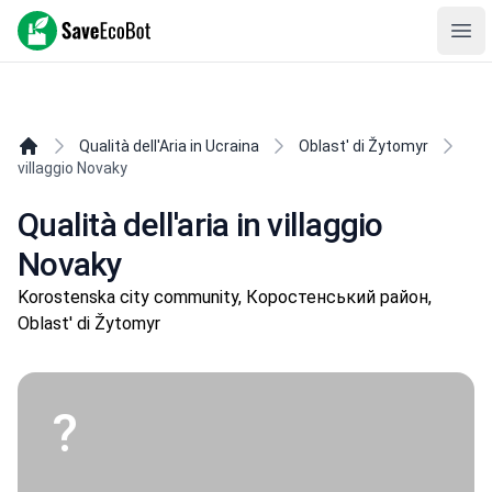
SaveEcoBot
Ope
Qualità dell'Aria in Ucraina
Oblast' di Žytomyr
villaggio Novaky
Qualità dell'aria in villaggio
Novaky
Korostenska city community, Коростенський район,
Oblast' di Žytomyr
?