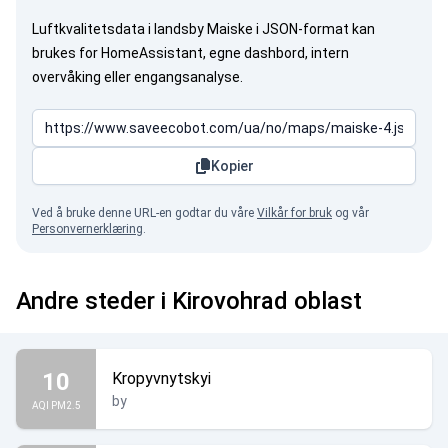
Luftkvalitetsdata i landsby Maiske i JSON-format kan
brukes for HomeAssistant, egne dashbord, intern
overvåking eller engangsanalyse.
Kopier
Ved å bruke denne URL-en godtar du våre
Vilkår for bruk
og vår
Personvernerklæring
.
Andre steder i Kirovohrad oblast
10
Kropyvnytskyi
by
AQI PM2.5