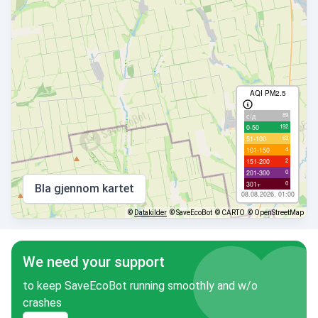
AQI PM2.5
89
с/д
192
0-50
63
51-100
4
101-150
2
151-200
0
201-300
0
301+
Bla gjennom kartet
08.08.2026, 01:00
©
Datakilder
© SaveEcoBot
© CARTO
© OpenStreetMap
We need your support
to keep SaveEcoBot running smoothly and w/o
crashes