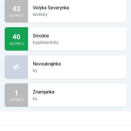
43
Velyka Severynka
landsby
AQI PM2.5
40
Smoline
bygdelandsby
AQI PM2.5
Novoukrajinka
by
1
Znamjanka
by
AQI PM2.5