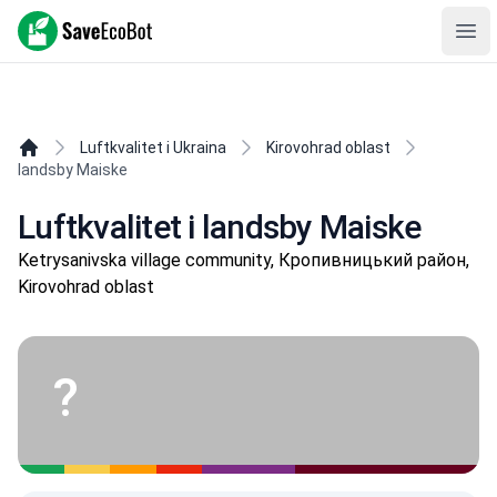
SaveEcoBot
Ope
Luftkvalitet i Ukraina
Kirovohrad oblast
landsby Maiske
Luftkvalitet i landsby Maiske
Ketrysanivska village community, Кропивницький район,
Kirovohrad oblast
?