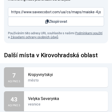
Zkopírovat
Používáním této adresy URL souhlasíte s našimi
Podmínkami použití
a
Zásadami ochrany osobních údajů
.
Další místa v Kirovohradská oblast
7
Kropyvnytskyi
město
AQI PM2.5
43
Velyka Severynka
vesnice
AQI PM2.5