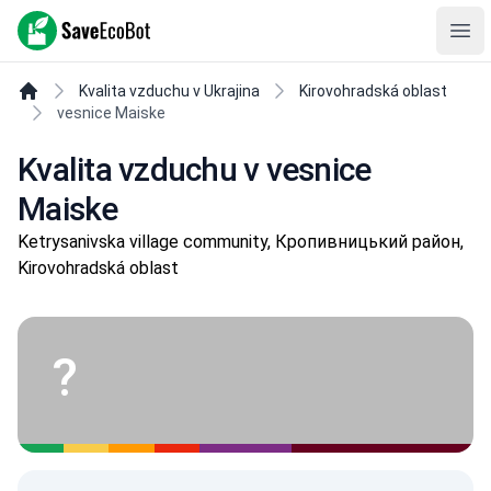
SaveEcoBot
Ope
Kvalita vzduchu v Ukrajina
Kirovohradská oblast
vesnice Maiske
Kvalita vzduchu v vesnice
Maiske
Ketrysanivska village community, Кропивницький район,
Kirovohradská oblast
?