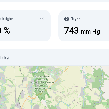
fuktighet
Trykk
0
%
743
mm Hg
ilskyi