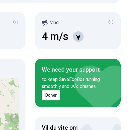
Vind
4
m/s
We need your support
to keep SaveEcoBot running
smoothly and w/o crashes
Doner
Vil du vite om