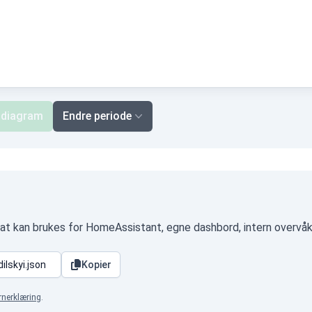
 diagram
Endre periode
at kan brukes for HomeAssistant, egne dashbord, intern overvåk
Kopier
rnerklæring
.