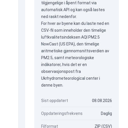
tilgjengelige i åpent format via
automatisk API
og kan også lastes
ned raskt nedenfor.
For hver av byene kan du laste ned en
CSV-fil som inneholder den timelige
luftkvalitetsindeksen AQI PM2.5
NowCast (US EPA), den timelige
aritmetiske gjennomsnittsverdien av
PM2.5, samt meteorologiske
indikatorer, hvis det er en
observasjonspost fra
Ukrhydrometeorological center i
denne byen.
Sist oppdatert
08.08.2026
Oppdateringsfrekvens
Daglig
Filformat
ZIP (CSV)