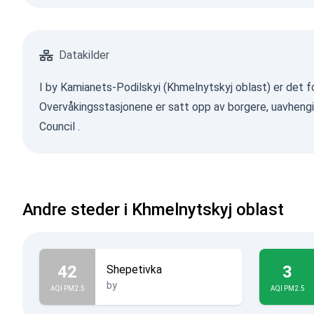
Datakilder
I by Kamianets-Podilskyi (Khmelnytskyj oblast) er det fo
Overvåkingsstasjonene er satt opp av borgere, uavhengi
Council
.
Andre steder i Khmelnytskyj oblast
42
3
Shepetivka
by
AQI PM2.5
AQI PM2.5