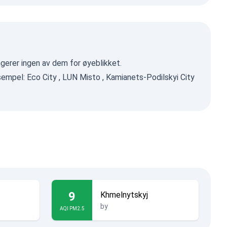
ngerer ingen av dem for øyeblikket.
ksempel:
Eco City
,
LUN Misto
,
Kamianets-Podilskyi City
9
Khmelnytskyj
by
AQI PM2.5