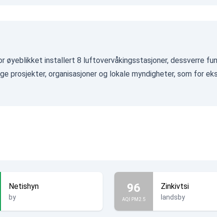
r øyeblikket installert 8 luftovervåkingsstasjoner, dessverre fu
ge prosjekter, organisasjoner og lokale myndigheter, som for e
96
Netishyn
Zinkivtsi
by
landsby
AQI PM2.5