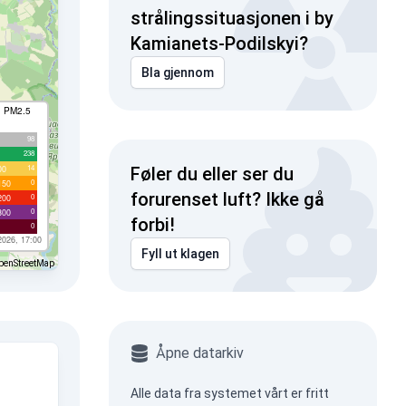
strålingssituasjonen i by
Kamianets-Podilskyi?
Bla gjennom
I PM2.5
98
238
14
00
Føler du eller ser du
0
150
forurenset luft? Ikke gå
0
200
0
300
forbi!
0
2026, 17:00
Fyll ut klagen
penStreetMap
Åpne datarkiv
Alle data fra systemet vårt er fritt