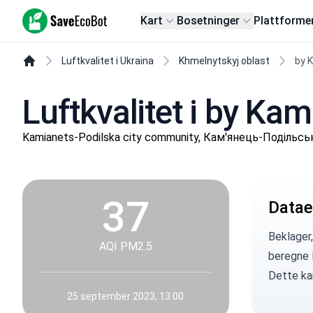
SaveEcoBot
Kart
Bosetninger
Plattforme
Luftkvalitet i Ukraina
Khmelnytskyj oblast
by 
Luftkvalitet i by Ka
Kamianets-Podilska city community, Кам'янець-Подільськ
37
Datae
Beklager,
AQI PM2.5
beregne 
Dette kan
25 september 2023, 13:00