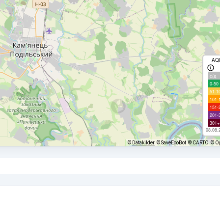
AQ
с/д
0-50
51-1
101-
151-
201-
301+
08.08.
©
Datakilder
© SaveEcoBot
© CARTO
© O