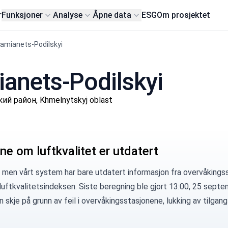
r
Funksjoner
Analyse
Åpne data
ESG
Om prosjektet
Kamianets-Podilskyi
mianets-Podilskyi
ий район, Khmelnytskyj oblast
ne om luftkvalitet er utdatert
 men vårt system har bare utdatert informasjon fra overvåkingss
luftkvalitetsindeksen. Siste beregning ble gjort 13:00, 25 sept
 skje på grunn av feil i overvåkingsstasjonene, lukking av tilgang 