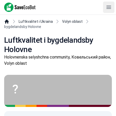
SaveEcoBot
Ope
Luftkvalitet i Ukraina
Volyn oblast
bygdelandsby Holovne
Luftkvalitet i bygdelandsby
Holovne
Holovnenska selyshchna community, Ковельський район,
Volyn oblast
?