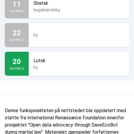
11
Shatsk
bygdelandsby
AQI PM2.5
22
by
AQI PM2.5
20
Lutsk
by
AQI PM2.5
Denne funksjonaliteten på nettstedet ble oppdatert med
støtte fra International Renaissance Foundation innenfor
prosjektet "Open data advocacy through SaveEcoBot
during martial law". Materialet gjenspeiler forfatternes