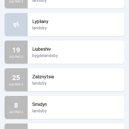
landsby
AQI PM2.5
Lypliany
landsby
19
Liubeshiv
bygdelandsby
AQI PM2.5
25
Zaliznytsia
landsby
AQI PM2.5
8
Smidyn
landsby
AQI PM2.5