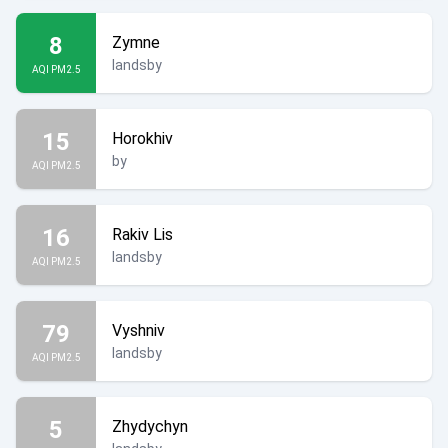
8
Zymne
landsby
AQI PM2.5
15
Horokhiv
by
AQI PM2.5
16
Rakiv Lis
landsby
AQI PM2.5
79
Vyshniv
landsby
AQI PM2.5
5
Zhydychyn