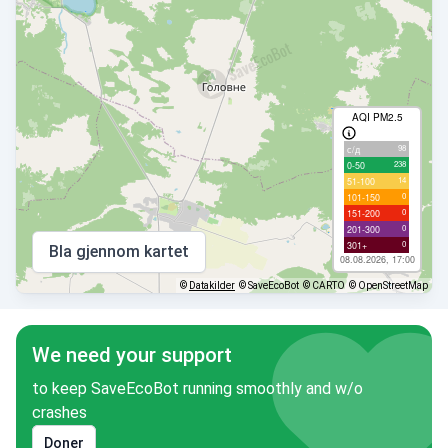
AQI PM2.5
98
с/д
238
0-50
14
51-100
0
101-150
0
151-200
0
201-300
0
301+
Bla gjennom kartet
08.08.2026, 17:00
©
Datakilder
© SaveEcoBot
© CARTO
© OpenStreetMap
We need your support
to keep SaveEcoBot running smoothly and w/o
crashes
Doner