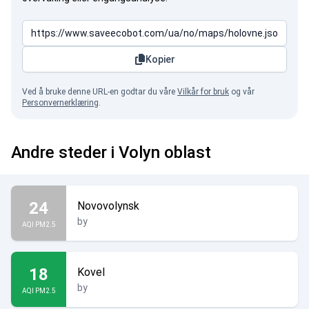
Kopier
Ved å bruke denne URL-en godtar du våre
Vilkår for bruk
og vår
Personvernerklæring
.
Andre steder i Volyn oblast
24
Novovolynsk
by
AQI PM2.5
18
Kovel
by
AQI PM2.5