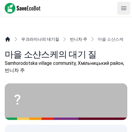
SaveEcoBot
Ope
우크라이나의 대기질
빈니차 주
마을 소샨스케
마을 소샨스케의 대기 질
Samhorodotska village community, Хмільницький район,
빈니차 주
?