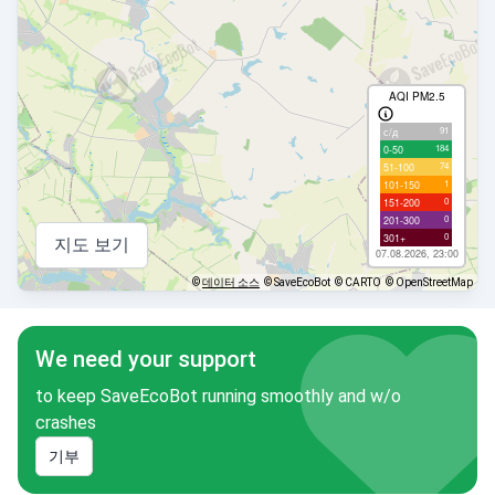
AQI PM2.5
91
с/д
184
0-50
74
51-100
1
101-150
0
151-200
0
201-300
0
301+
지도 보기
07.08.2026, 23:00
©
데이터 소스
© SaveEcoBot
© CARTO
© OpenStreetMap
We need your support
to keep SaveEcoBot running smoothly and w/o
crashes
기부