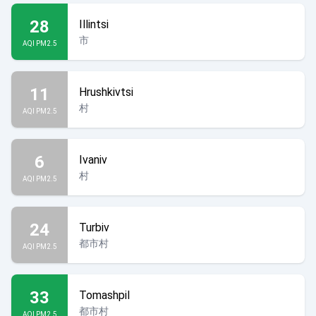
28
Illintsi
市
AQI PM2.5
11
Hrushkivtsi
村
AQI PM2.5
6
Ivaniv
村
AQI PM2.5
24
Turbiv
都市村
AQI PM2.5
33
Tomashpil
都市村
AQI PM2.5