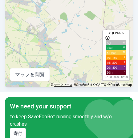
AQI PM2.5
83
с/д
187
0-50
77
51-100
1
101-150
1
151-200
0
201-300
0
301+
マップを閲覧
07.08.2026, 12:00
©
データソース
© SaveEcoBot
© CARTO
© OpenStreetMap
We need your support
to keep SaveEcoBot running smoothly and w/o
crashes
寄付