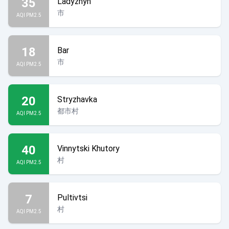
35
Ladyzhyn
市
AQI PM2.5
18
Bar
市
AQI PM2.5
20
Stryzhavka
都市村
AQI PM2.5
40
Vinnytski Khutory
村
AQI PM2.5
7
Pultivtsi
村
AQI PM2.5