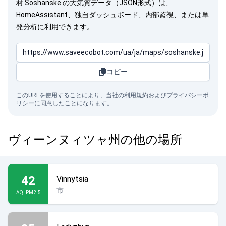
村 Soshanske の大気質データ（JSON形式）は、
HomeAssistant、独自ダッシュボード、内部監視、または単
発分析に利用できます。
コピー
このURLを使用することにより、当社の
利用規約
および
プライバシーポ
リシー
に同意したことになります。
ヴィーンヌィツャ州の他の場所
42
Vinnytsia
市
AQI PM2.5