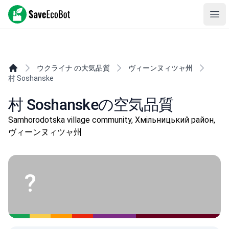
SaveEcoBot
Ope
ウクライナ の大気品質
ヴィーンヌィツャ州
村 Soshanske
村 Soshanskeの空気品質
Samhorodotska village community, Хмільницький район,
ヴィーンヌィツャ州
?