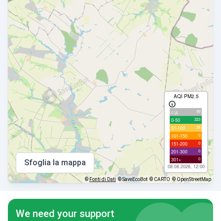
AQI PM2.5
99
с/д
223
0-50
28
51-100
0
101-150
0
151-200
0
201-300
0
301+
Sfoglia la mappa
08.08.2026, 12:00
©
Fonti di Dati
© SaveEcoBot
© CARTO
© OpenStreetMap
We need your support