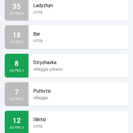
35
Ladyzhyn
città
AQI PM2.5
18
Bar
città
AQI PM2.5
8
Stryzhavka
villaggio urbano
AQI PM2.5
7
Pultivtsi
villaggio
AQI PM2.5
12
Illintsi
città
AQI PM2.5