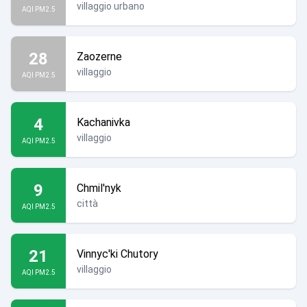
villaggio urbano
AQI PM2.5
28
Zaozerne
villaggio
AQI PM2.5
4
Kachanivka
villaggio
AQI PM2.5
9
Chmil'nyk
città
AQI PM2.5
21
Vinnyc'ki Chutory
villaggio
AQI PM2.5