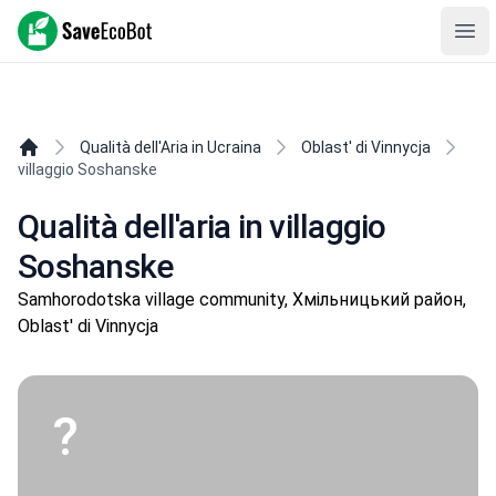
SaveEcoBot
Ope
Qualità dell'Aria in Ucraina
Oblast' di Vinnycja
villaggio Soshanske
Qualità dell'aria in villaggio
Soshanske
Samhorodotska village community, Хмільницький район,
Oblast' di Vinnycja
?