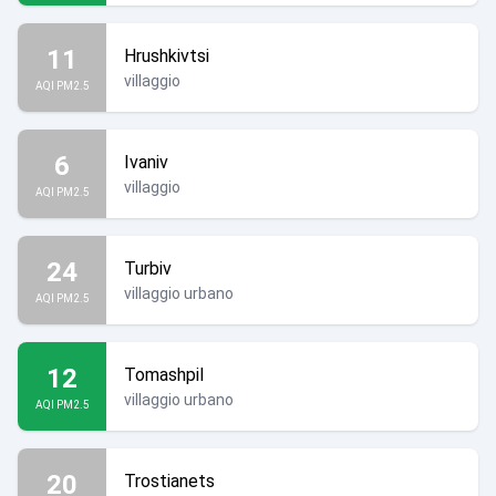
11
Hrushkivtsi
villaggio
AQI PM2.5
6
Ivaniv
villaggio
AQI PM2.5
24
Turbiv
villaggio urbano
AQI PM2.5
12
Tomashpil
villaggio urbano
AQI PM2.5
20
Trostianets