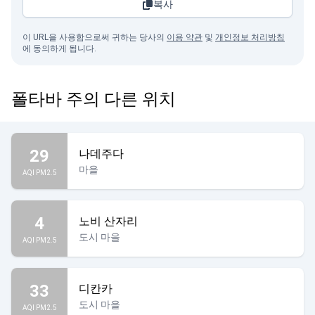
복사
이 URL을 사용함으로써 귀하는 당사의
이용 약관
및
개인정보 처리방침
에 동의하게 됩니다.
폴타바 주의 다른 위치
29
나데주다
마을
AQI PM2.5
4
노비 산자리
도시 마을
AQI PM2.5
33
디칸카
도시 마을
AQI PM2.5