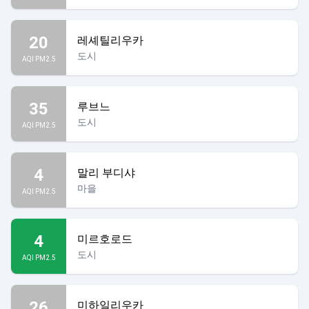
20
레셰틸리우카
도시
AQI PM2.5
35
루브느
도시
AQI PM2.5
4
말리 부디샤
마을
AQI PM2.5
4
미르호로드
도시
AQI PM2.5
26
미하일리우카