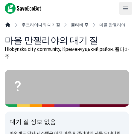
SaveEcoBot
Ope
우크라이나의 대기질
폴타바 주
마을 만젤리야
마을 만젤리야의 대기 질
Hlobynska city community, Кременчуцький район, 폴타바
주
?
대기 질 정보 없음
아쉽게도 당사 시스템은 아직 마을 만젤리야의 자동 모니터링