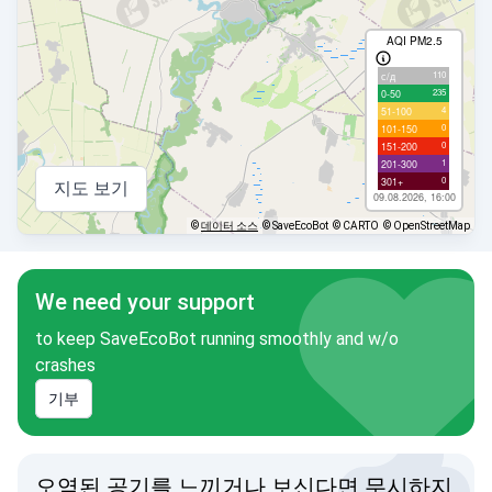
AQI PM2.5
110
с/д
235
0-50
4
51-100
0
101-150
0
151-200
1
201-300
0
301+
지도 보기
09.08.2026, 16:00
©
데이터 소스
© SaveEcoBot
© CARTO
© OpenStreetMap
We need your support
to keep SaveEcoBot running smoothly and w/o
crashes
기부
오염된 공기를 느끼거나 보신다면 무시하지