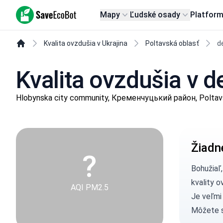
SaveEcoBot
Mapy
Ľudské osady
Platfor
Kvalita ovzdušia v Ukrajina
Poltavská oblasť
d
Kvalita ovzdušia v d
Hlobynska city community, Кременчуцький район, Poltav
Žiadn
?
Bohužiaľ
kvality o
AQI PM2.5
Je veľmi
Môžete 