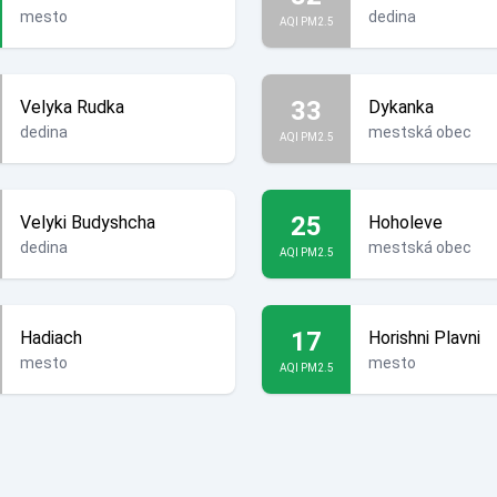
mesto
dedina
AQI PM2.5
33
Velyka Rudka
Dykanka
dedina
mestská obec
AQI PM2.5
25
Velyki Budyshcha
Hoholeve
dedina
mestská obec
AQI PM2.5
17
Hadiach
Horishni Plavni
mesto
mesto
AQI PM2.5