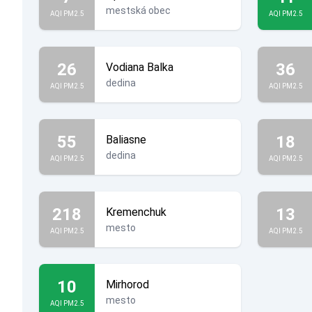
mestská obec
AQI PM2.5
AQI PM2.5
26
36
Vodiana Balka
dedina
AQI PM2.5
AQI PM2.5
55
18
Baliasne
dedina
AQI PM2.5
AQI PM2.5
218
13
Kremenchuk
mesto
AQI PM2.5
AQI PM2.5
10
Mirhorod
mesto
AQI PM2.5