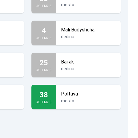
mesto
AQI PM2.5
4
Mali Budyshcha
dedina
AQI PM2.5
25
Bairak
dedina
AQI PM2.5
38
Poltava
mesto
AQI PM2.5