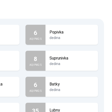
6
Popivka
dedina
AQI PM2.5
8
Suprunivka
dedina
AQI PM2.5
6
ka
Batky
dedina
AQI PM2.5
35
Lubny