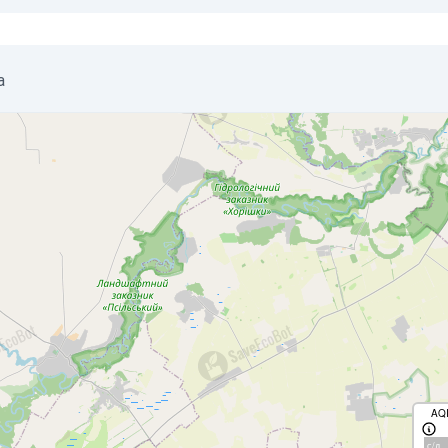
a
AQ
с/д