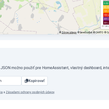
0-50
51-1
101-
151-
201-
301+
07.08.
©
Zdroje údajov
© SaveEcoBot
© CARTO
© O
e JSON možno použiť pre HomeAssistant, vlastný dashboard, inte
Kopírovať
ia
a
Zásadami ochrany osobných údajov
.