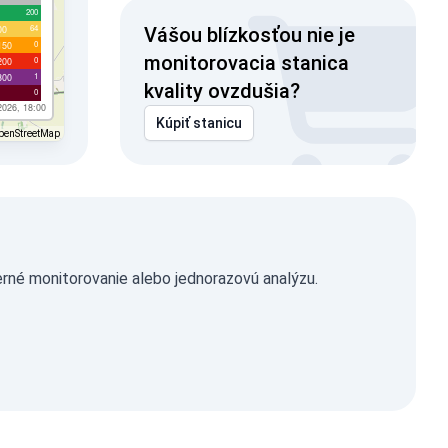
200
64
00
Vášou blízkosťou nie je
0
150
monitorovacia stanica
0
200
1
300
kvality ovzdušia?
0
2026, 18:00
Kúpiť stanicu
penStreetMap
rné monitorovanie alebo jednorazovú analýzu.