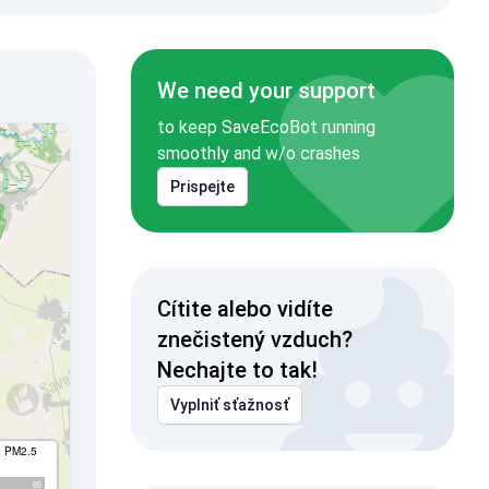
We need your support
to keep SaveEcoBot running
smoothly and w/o crashes
Prispejte
Cítite alebo vidíte
znečistený vzduch?
Nechajte to tak!
Vyplniť sťažnosť
I PM2.5
85