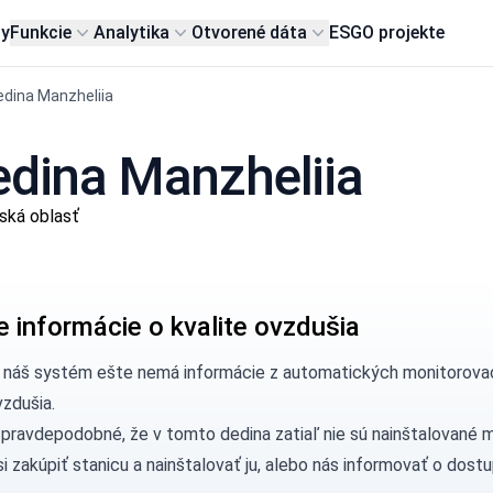
my
Funkcie
Analytika
Otvorené dáta
ESG
O projekte
edina Manzheliia
edina Manzheliia
ská oblasť
e informácie o kvalite ovzdušia
, náš systém ešte nemá informácie z automatických monitorovac
vzdušia.
 pravdepodobné, že v tomto dedina zatiaľ nie sú nainštalované 
si
zakúpiť stanicu
a nainštalovať ju, alebo nás
informovať
o dostu