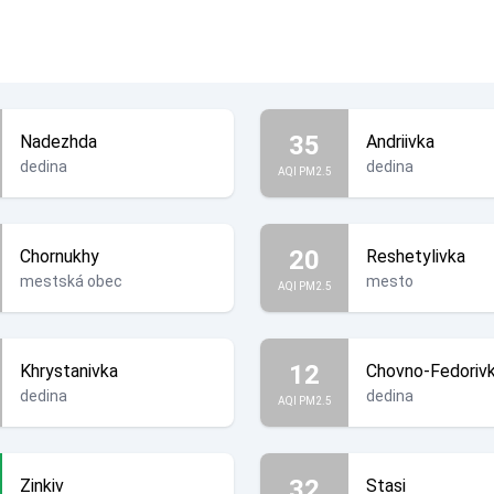
35
Nadezhda
Andriivka
dedina
dedina
AQI PM2.5
20
Chornukhy
Reshetylivka
mestská obec
mesto
AQI PM2.5
12
Khrystanivka
Chovno-Fedoriv
dedina
dedina
AQI PM2.5
32
Zinkiv
Stasi