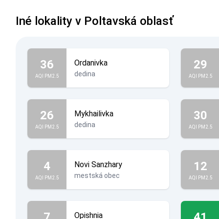
Iné lokality v Poltavská oblasť
36
29
Ordanivka
dedina
AQI PM2.5
AQI PM2.5
26
30
Mykhailivka
dedina
AQI PM2.5
AQI PM2.5
4
12
Novi Sanzhary
mestská obec
AQI PM2.5
AQI PM2.5
7
41
Opishnia