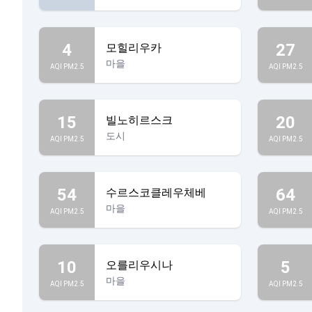
4
27
모힐리우카
마을
AQI PM2.5
AQI PM2.5
15
20
빌노히르스크
도시
AQI PM2.5
AQI PM2.5
54
64
수르스코클레우체베
마을
AQI PM2.5
AQI PM2.5
10
5
오를리우시나
마을
AQI PM2.5
AQI PM2.5