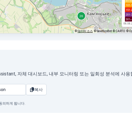
51-1
101-
151-
201-
301+
06.08.
©
데이터 소스
© SaveEcoBot
© CARTO
© O
eAssistant, 자체 대시보드, 내부 모니터링 또는 일회성 분석에 사
복사
 동의하게 됩니다.