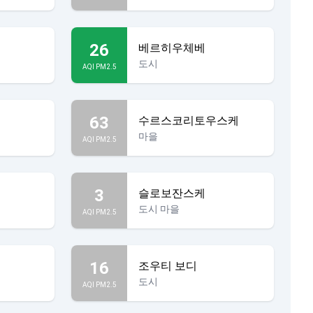
26
베르히우체베
도시
AQI PM2.5
63
수르스코리토우스케
마을
AQI PM2.5
3
슬로보잔스케
도시 마을
AQI PM2.5
16
조우티 보디
도시
AQI PM2.5