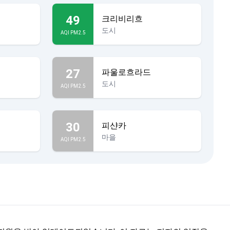
49
크리비리흐
도시
AQI PM2.5
27
파울로흐라드
도시
AQI PM2.5
30
피샨카
마을
AQI PM2.5