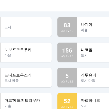
83
나디야
도시
마을
AQI PM2.5
156
노보포크로우카
니코폴
마을
도시
AQI PM2.5
5
드니프로우스케
라두슈네
도시 마을
도시 마을
AQI PM2.5
52
마르’예드미트리우카
마르하네츠
마을
도시
AQI PM2.5