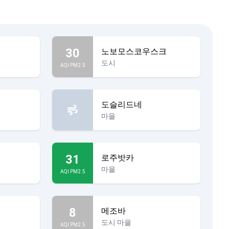
30
노보모스코우스크
도시
AQI PM2.5
도슬리드네
마을
31
로주밧카
마을
AQI PM2.5
8
메조바
도시 마을
AQI PM2.5