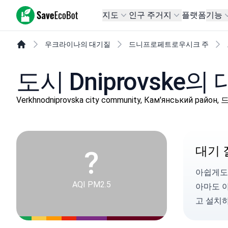
SaveEcoBot
지도
인구 주거지
플랫폼
기능
우크라이나의 대기질
드니프로페트로우시크 주
도시 Dniprovske의
Verkhnodniprovska city community, Кам'янський 
대기 
?
아쉽게도 
AQI PM2.5
아마도 
고 설치