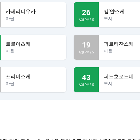
26
카테리니우카
캄’얀스케
마을
도시
AQI PM2.5
19
트로이츠케
파르티잔스케
마을
마을
AQI PM2.5
43
프리미스케
피드호로드네
마을
도시
AQI PM2.5