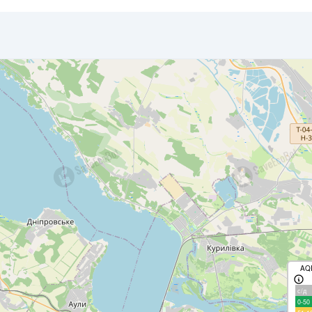
AQ
с/д
0-50