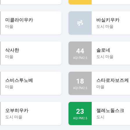
미콜라이우카
바실키우카
마을
도시 마을
44
삭사한
솔로네
마을
도시 마을
AQI PM2.5
18
스비스투노베
스타로자보즈케
마을
마을
AQI PM2.5
23
오부히우카
젤레노돌스크
도시 마을
도시
AQI PM2.5