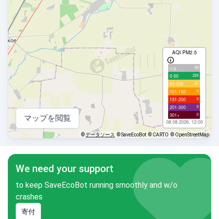
AQI PM2.5
99
с/д
224
0-50
27
51-100
0
101-150
0
151-200
0
201-300
0
301+
マップを閲覧
08.08.2026, 12:00
©
データソース
© SaveEcoBot
© CARTO
© OpenStreetMap
We need your support
to keep SaveEcoBot running smoothly and w/o
crashes
寄付