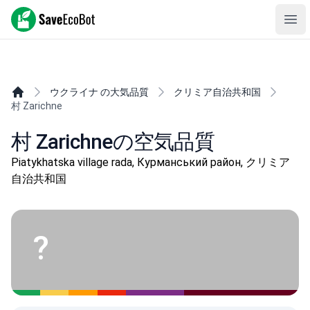
SaveEcoBot
Ope
ウクライナ の大気品質
クリミア自治共和国
村 Zarichne
村 Zarichneの空気品質
Piatykhatska village rada, Курманський район, クリミア
自治共和国
?