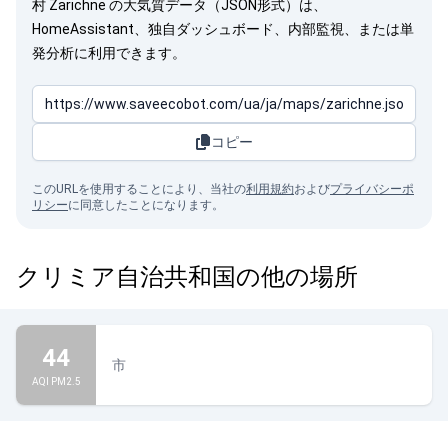
村 Zarichne の大気質データ（JSON形式）は、
HomeAssistant、独自ダッシュボード、内部監視、または単
発分析に利用できます。
コピー
このURLを使用することにより、当社の
利用規約
および
プライバシーポ
リシー
に同意したことになります。
クリミア自治共和国の他の場所
44
市
AQI PM2.5