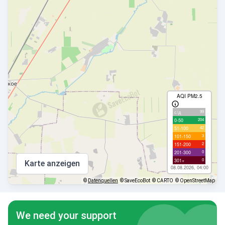
AQI PM2.5
99
с/д
204
0-50
42
51-100
3
101-150
2
151-200
0
201-300
0
301+
Karte anzeigen
08.08.2026, 04:00
©
Datenquellen
© SaveEcoBot
© CARTO
© OpenStreetMap
We need your support