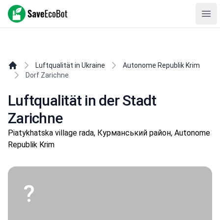
SaveEcoBot
Ope
Luftqualität in Ukraine
Autonome Republik Krim
Dorf Zarichne
Luftqualität in der Stadt
Zarichne
Piatykhatska village rada, Курманський район, Autonome
Republik Krim
?