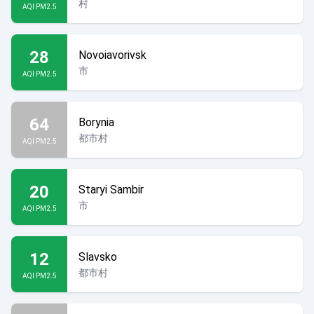
村
AQI PM2.5
28
Novoiavorivsk
市
AQI PM2.5
64
Borynia
都市村
AQI PM2.5
20
Staryi Sambir
市
AQI PM2.5
12
Slavsko
都市村
AQI PM2.5