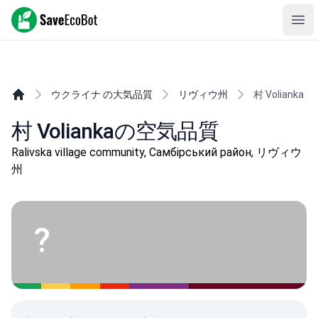
SaveEcoBot
Ope
ウクライナ の大気品質
リヴィウ州
村 Volianka
村 Voliankaの空気品質
Ralivska village community, Самбірський район, リヴィウ
州
?