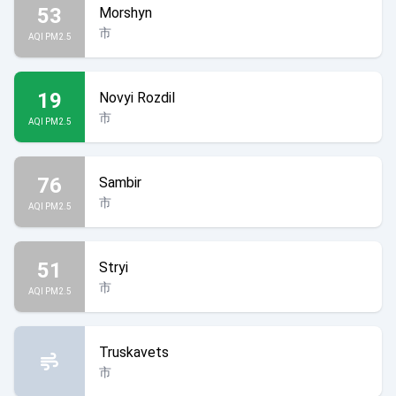
53
Morshyn
市
AQI PM2.5
19
Novyi Rozdil
市
AQI PM2.5
76
Sambir
市
AQI PM2.5
51
Stryi
市
AQI PM2.5
Truskavets
市