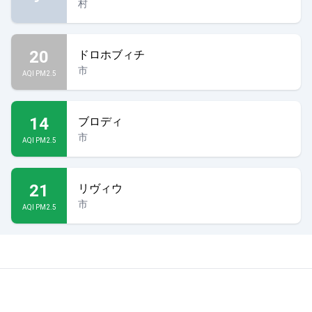
村
20
ドロホブィチ
市
AQI PM2.5
14
ブロディ
市
AQI PM2.5
21
リヴィウ
市
AQI PM2.5