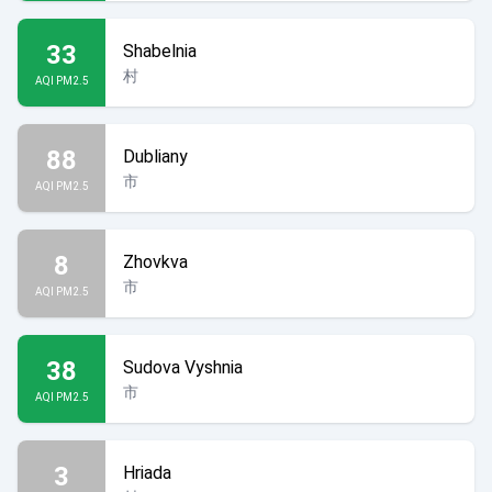
33
Shabelnia
村
AQI PM2.5
88
Dubliany
市
AQI PM2.5
8
Zhovkva
市
AQI PM2.5
38
Sudova Vyshnia
市
AQI PM2.5
3
Hriada