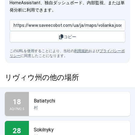
HomeAssistant、独自ダッシュボード、内部監視、または単
発分析に利用できます。
コピー
このURLを使用することにより、当社の
利用規約
および
プライバシーポ
リシー
に同意したことになります。
リヴィウ州の他の場所
18
Batiatychi
村
AQI PM2.5
28
Sokilnyky