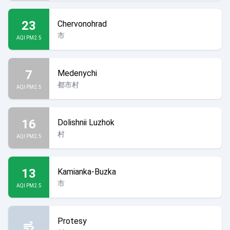
23
Chervonohrad
市
AQI PM2.5
7
Medenychi
都市村
AQI PM2.5
16
Dolishnii Luzhok
村
AQI PM2.5
13
Kamianka-Buzka
市
AQI PM2.5
Protesy