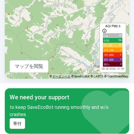
AQI PM2.5
89
с/д
194
0-50
61
51-100
4
101-150
2
151-200
0
201-300
0
301+
マップを閲覧
08.08.2026, 01:00
©
データソース
© SaveEcoBot
© CARTO
© OpenStreetMap
We need your support
to keep SaveEcoBot running smoothly and w/o
crashes
寄付