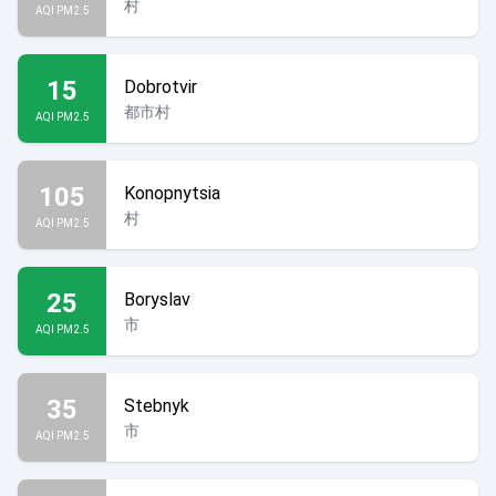
村
AQI PM2.5
15
Dobrotvir
都市村
AQI PM2.5
105
Konopnytsia
村
AQI PM2.5
25
Boryslav
市
AQI PM2.5
35
Stebnyk
市
AQI PM2.5