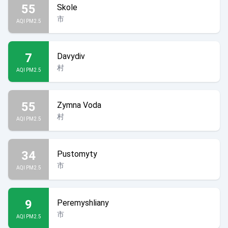
55
Skole
市
AQI PM2.5
7
Davydiv
村
AQI PM2.5
55
Zymna Voda
村
AQI PM2.5
34
Pustomyty
市
AQI PM2.5
9
Peremyshliany
市
AQI PM2.5