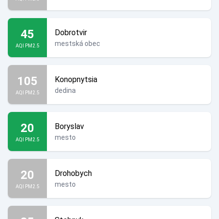
45
Dobrotvir
mestská obec
AQI PM2.5
105
Konopnytsia
dedina
AQI PM2.5
20
Boryslav
mesto
AQI PM2.5
20
Drohobych
mesto
AQI PM2.5