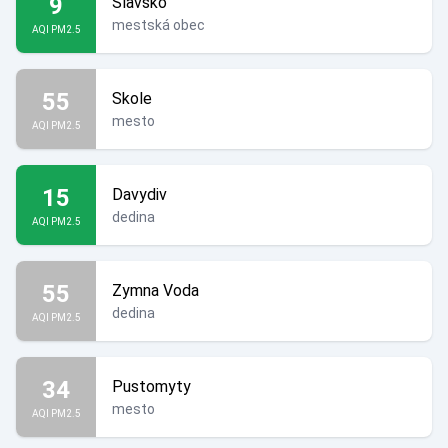
9
Slavsko
mestská obec
AQI PM2.5
55
Skole
mesto
AQI PM2.5
15
Davydiv
dedina
AQI PM2.5
55
Zymna Voda
dedina
AQI PM2.5
34
Pustomyty
mesto
AQI PM2.5