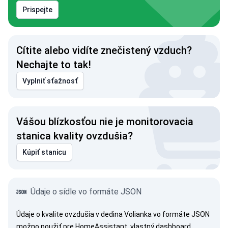
Prispejte
Cítite alebo vidíte znečistený vzduch?
Nechajte to tak!
Vyplniť sťažnosť
Vášou blízkosťou nie je monitorovacia
stanica kvality ovzdušia?
Kúpiť stanicu
Údaje o sídle vo formáte JSON
Údaje o kvalite ovzdušia v dedina Volianka vo formáte JSON
možno použiť pre HomeAssistant, vlastný dashboard,