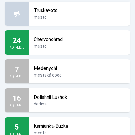
Truskavets
mesto
24
Chervonohrad
mesto
AQI PM2.5
7
Medenychi
mestská obec
AQI PM2.5
16
Dolishnii Luzhok
dedina
AQI PM2.5
5
Kamianka-Buzka
mesto
AQI PM2.5