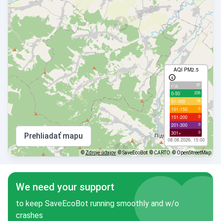
AQI PM2.5
97
с/д
235
0-50
18
51-100
0
101-150
0
151-200
0
201-300
0
301+
Prehliadať mapu
08.08.2026, 15:00
©
Zdroje údajov
© SaveEcoBot
© CARTO
© OpenStreetMap
We need your support
to keep SaveEcoBot running smoothly and w/o
crashes