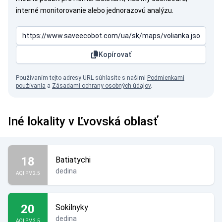
interné monitorovanie alebo jednorazovú analýzu.
Kopírovať
Používaním tejto adresy URL súhlasíte s našimi
Podmienkami
používania
a
Zásadami ochrany osobných údajov
.
Iné lokality v Ľvovská oblasť
18
Batiatychi
dedina
AQI PM2.5
20
Sokilnyky
dedina
AQI PM2.5