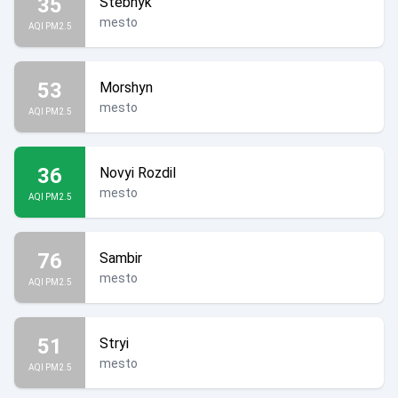
35
Stebnyk
mesto
AQI PM2.5
53
Morshyn
mesto
AQI PM2.5
36
Novyi Rozdil
mesto
AQI PM2.5
76
Sambir
mesto
AQI PM2.5
51
Stryi
mesto
AQI PM2.5