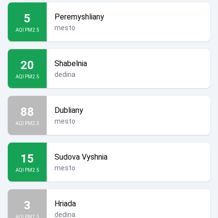
5
Peremyshliany
mesto
AQI PM2.5
20
Shabelnia
dedina
AQI PM2.5
88
Dubliany
mesto
AQI PM2.5
15
Sudova Vyshnia
mesto
AQI PM2.5
3
Hriada
dedina
AQI PM2.5