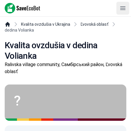
SaveEcoBot
Ope
Kvalita ovzdušia v Ukrajina
Ľvovská oblasť
dedina Volianka
Kvalita ovzdušia v dedina
Volianka
Ralivska village community, Самбірський район, Ľvovská
oblasť
?