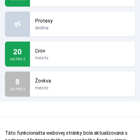
Protesy
dedina
20
Ľvov
mesto
AQI PM2.5
8
Žovkva
mesto
AQI PM2.5
Táto funkcionalita webovej stránky bola aktualizovaná s