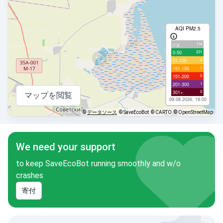
AQI PM2.5
114
с/д
231
0-50
4
51-100
0
101-150
0
151-200
1
201-300
0
301+
マップを閲覧
09.08.2026, 19:00
©
データソース
© SaveEcoBot
© CARTO
© OpenStreetMap
We need your support
to keep SaveEcoBot running smoothly and w/o
crashes
寄付