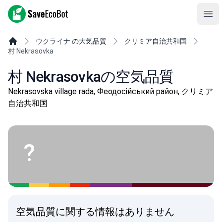
SaveEcoBot
Ope
ウクライナ の大気品質
クリミア自治共和国
村 Nekrasovka
村 Nekrasovkaの空気品質
Nekrasovska village rada, Феодосійський район, クリミア
自治共和国
?
空気品質に関する情報はありません