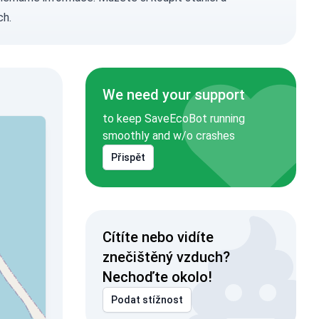
ch.
We need your support
to keep SaveEcoBot running
smoothly and w/o crashes
Přispět
Cítíte nebo vidíte
znečištěný vzduch?
Nechoďte okolo!
Podat stížnost