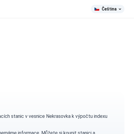
Čeština
ích stanic v vesnice Nekrasovka k výpočtu indexu
h nemáme informace. Můžete si
koupit stanici
a