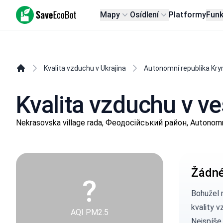
SaveEcoBot
Mapy
Osídlení
Platformy
Fun
Kvalita vzduchu v Ukrajina
Autonomní republika Kr
Kvalita vzduchu v v
Nekrasovska village rada, Феодосійський район, Autonomn
Žádné
?
Bohužel 
kvality v
AQI PM2.5
Nejspíše