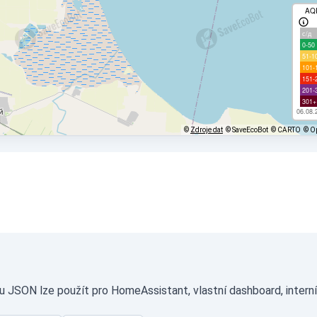
AQ
с/д
0-50
51-1
101-
151-
201-
301+
06.08.
©
Zdroje dat
© SaveEcoBot
© CARTO
© O
u JSON lze použít pro HomeAssistant, vlastní dashboard, intern