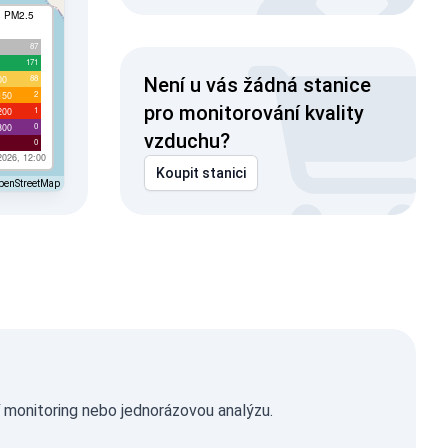
I PM2.5
87
171
88
00
Není u vás žádná stanice
2
150
pro monitorování kvality
1
200
0
300
vzduchu?
0
2026, 12:00
Koupit stanici
penStreetMap
í monitoring nebo jednorázovou analýzu.