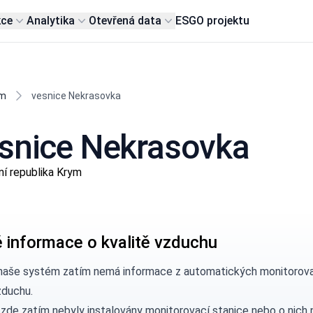
kce
Analytika
Otevřená data
ESG
O projektu
ym
vesnice Nekrasovka
esnice Nekrasovka
í republika Krym
 informace o kvalitě vzduchu
naše systém zatím nemá informace z automatických monitorovac
zduchu.
 zde zatím nebyly instalovány monitorovací stanice nebo o nic