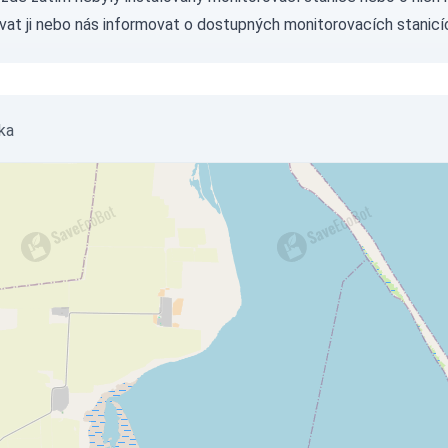
vat ji nebo nás
informovat
o dostupných monitorovacích stanicí
ka