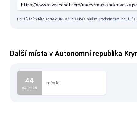
Používáním této adresy URL souhlasíte s našimi
Podmínkami použití
a
Další místa v Autonomní republika Kr
44
město
AQI PM2.5