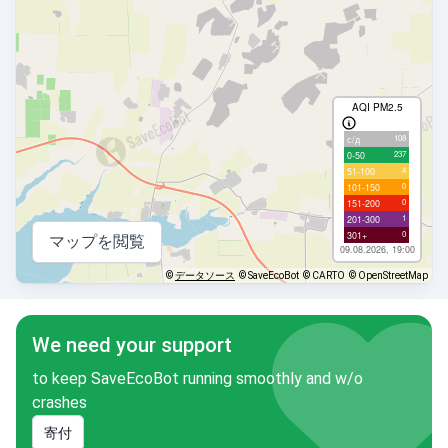
AQI PM2.5
108
с/д
237
0-50
4
51-100
0
101-150
0
151-200
1
201-300
0
301+
マップを閲覧
09.08.2026, 19:00
©
データソース
© SaveEcoBot
© CARTO
© OpenStreetMap
We need your support
to keep SaveEcoBot running smoothly and w/o
crashes
寄付