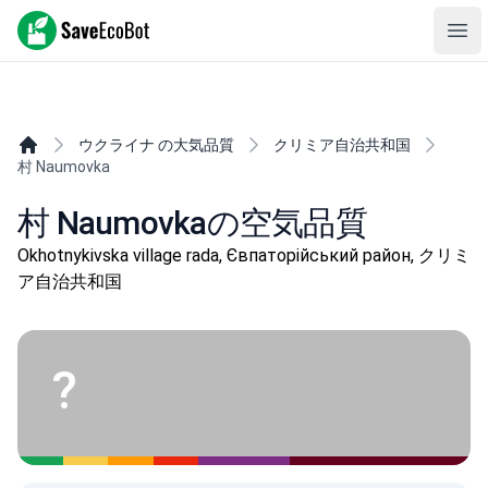
SaveEcoBot
Ope
ウクライナ の大気品質
クリミア自治共和国
村 Naumovka
村 Naumovkaの空気品質
Okhotnykivska village rada, Євпаторійський район, クリミ
ア自治共和国
?