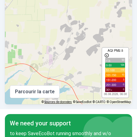
AQI PM2.5
93
с/д
124
0-50
119
51-100
10
101-150
3
151-200
0
201-300
0
301+
Parcourir la carte
06.08.2026, 06:00
©
Sources de données
© SaveEcoBot
© CARTO
© OpenStreetMap
We need your support
to keep SaveEcoBot running smoothly and w/o