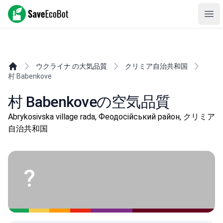
SaveEcoBot
Ope
ウクライナ の大気品質
クリミア自治共和国
村 Babenkove
村 Babenkoveの空気品質
Abrykosivska village rada, Феодосійський район, クリミア
自治共和国
?