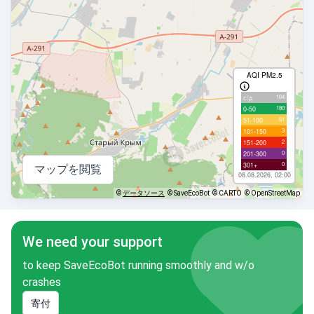
AQI PM2.5
104
с/д
180
0-50
61
51-100
3
101-150
2
151-200
0
201-300
0
301+
マップを閲覧
08.08.2026, 02:00
©
データソース
© SaveEcoBot
© CARTO
© OpenStreetMap
We need your support
to keep SaveEcoBot running smoothly and w/o
crashes
寄付