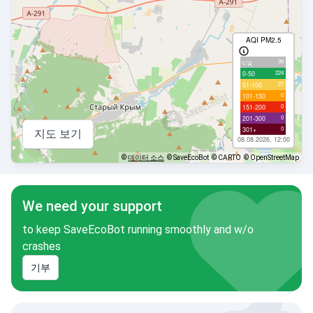
AQI PM2.5
99
с/д
224
0-50
27
51-100
0
101-150
0
151-200
0
201-300
0
301+
지도 보기
08.08.2026, 12:00
©
데이터 소스
© SaveEcoBot
© CARTO
© OpenStreetMap
We need your support
to keep SaveEcoBot running smoothly and w/o
crashes
기부