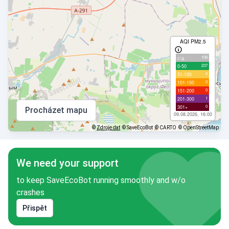
AQI PM2.5
108
с/д
237
0-50
4
51-100
0
101-150
0
151-200
1
201-300
0
301+
Procházet mapu
09.08.2026, 16:00
©
Zdroje dat
© SaveEcoBot
© CARTO
© OpenStreetMap
We need your support
to keep SaveEcoBot running smoothly and w/o
crashes
Přispět