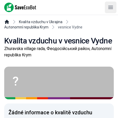
SaveEcoBot
Ope
Kvalita vzduchu v Ukrajina
Autonomní republika Krym
vesnice Vydne
Kvalita vzduchu v vesnice Vydne
Zhuravska village rada, Феодосійський район, Autonomní
republika Krym
?
Žádné informace o kvalitě vzduchu