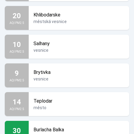
20
Khlibodarske
městská vesnice
AQI PM2.5
10
Salhany
vesnice
AQI PM2.5
9
Brytivka
vesnice
AQI PM2.5
14
Teplodar
město
AQI PM2.5
30
Burlacha Balka