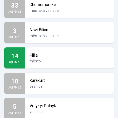
33
Chornomorske
městská vesnice
AQI PM2.5
3
Novi Biliari
městská vesnice
AQI PM2.5
14
Kiliia
město
AQI PM2.5
10
Karakurt
vesnice
AQI PM2.5
5
Velykyi Dalnyk
vesnice
AQI PM2.5