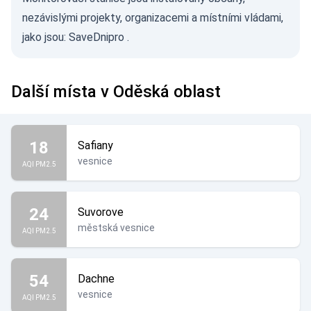
nezávislými projekty, organizacemi a místními vládami,
jako jsou:
SaveDnipro
.
Další místa v Oděská oblast
18
Safiany
vesnice
AQI PM2.5
24
Suvorove
městská vesnice
AQI PM2.5
54
Dachne
vesnice
AQI PM2.5