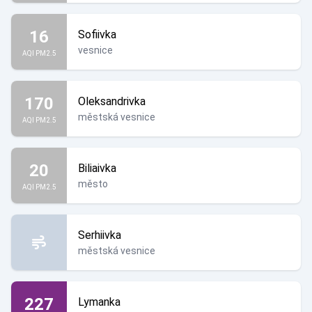
16
Sofiivka
vesnice
AQI PM2.5
170
Oleksandrivka
městská vesnice
AQI PM2.5
20
Biliaivka
město
AQI PM2.5
Serhiivka
městská vesnice
227
Lymanka