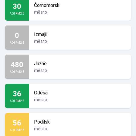
30
Čornomorsk
město
AQI PM2.5
0
Izmajil
město
AQI PM2.5
480
Južne
město
AQI PM2.5
36
Oděsa
město
AQI PM2.5
56
Podilsk
město
AQI PM2.5