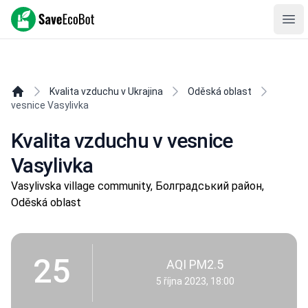
SaveEcoBot
Ope
Kvalita vzduchu v Ukrajina
Oděská oblast
vesnice Vasylivka
Kvalita vzduchu v vesnice
Vasylivka
Vasylivska village community, Болградський район,
Oděská oblast
25
AQI PM2.5
5 října 2023, 18:00