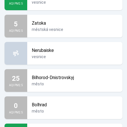
vesnice
AQI PM2.5
5
Zatoka
městská vesnice
AQI PM2.5
Nerubaiske
vesnice
25
Bilhorod-Dnistrovskyj
město
AQI PM2.5
0
Bolhrad
město
AQI PM2.5