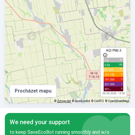
AQI PM2.5
87
с/д
182
0-50
77
51-100
2
101-150
0
151-200
1
201-300
0
301+
Procházet mapu
06.08.2026, 14:00
©
Zdroje dat
© SaveEcoBot
© CARTO
© OpenStreetMap
We need your support
to keep SaveEcoBot running smoothly and w/o