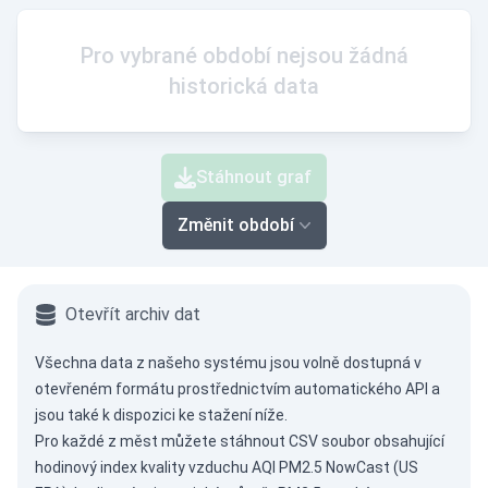
Pro vybrané období nejsou žádná
historická data
Stáhnout graf
Změnit období
Otevřít archiv dat
Všechna data z našeho systému jsou volně dostupná v
otevřeném formátu prostřednictvím
automatického API
a
jsou také k dispozici ke stažení níže.
Pro každé z měst můžete stáhnout CSV soubor obsahující
hodinový index kvality vzduchu AQI PM2.5 NowCast (US