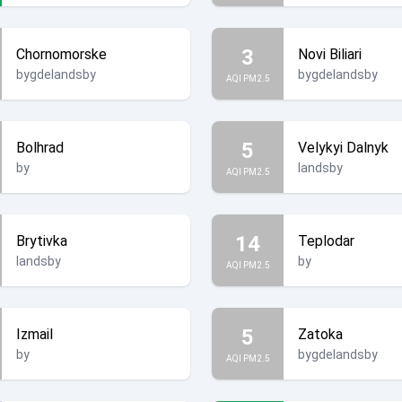
3
Chornomorske
Novi Biliari
bygdelandsby
bygdelandsby
AQI PM2.5
5
Bolhrad
Velykyi Dalnyk
by
landsby
AQI PM2.5
14
Brytivka
Teplodar
landsby
by
AQI PM2.5
5
Izmail
Zatoka
by
bygdelandsby
AQI PM2.5