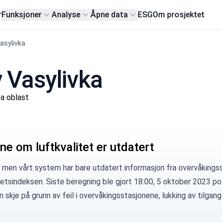
r
Funksjoner
Analyse
Åpne data
ESG
Om prosjektet
asylivka
y Vasylivka
a oblast
ne om luftkvalitet er utdatert
 men vårt system har bare utdatert informasjon fra overvåkingss
tetsindeksen. Siste beregning ble gjort 18:00, 5 oktober 2023 ро
 skje på grunn av feil i overvåkingsstasjonene, lukking av tilgang 