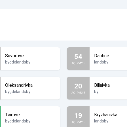
54
Suvorove
Dachne
bygdelandsby
landsby
AQI PM2.5
20
Oleksandrivka
Biliaivka
bygdelandsby
by
AQI PM2.5
19
Tairove
Kryzhanivka
bygdelandsby
landsby
AQI PM2.5