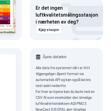
187
77
00
Er det ingen
1
150
luftkvalitetsmålingsstasjon
1
200
0
300
i nærheten av deg?
0
2026, 12:00
Kjøp stasjon
penStreetMap
Åpne datarkiv
Alle data fra systemet vårt er fritt
tilgjengelige i åpent format via
automatisk API
og kan også lastes
ned raskt nedenfor.
For hver av byene kan du laste ned en
CSV-fil som inneholder den timelige
luftkvalitetsindeksen AQI PM2.5
NowCast (US EPA), den timelige