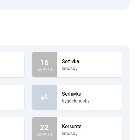
16
Sofiivka
landsby
AQI PM2.5
Serhiivka
bygdelandsby
22
Korsuntsi
landsby
AQI PM2.5