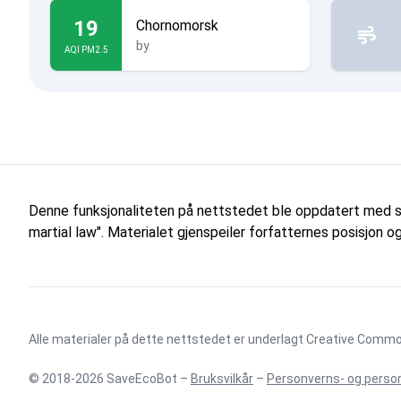
19
Chornomorsk
by
AQI PM2.5
Denne funksjonaliteten på nettstedet ble oppdatert med s
martial law". Materialet gjenspeiler forfatternes posisjon
Alle materialer på dette nettstedet er underlagt
Creative Commons
© 2018-2026 SaveEcoBot –
Bruksvilkår
–
Personverns- og person