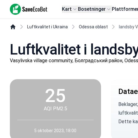
SaveEcoBot
Kart
Bosetninger
Plattforme
Luftkvalitet i Ukraina
Odessa oblast
landsby V
Luftkvalitet i landsb
Vasylivska village community, Болградський район, Odess
25
Datae
Beklager,
AQI PM2.5
luftkvali
Dette kan
5 oktober 2023, 18:00