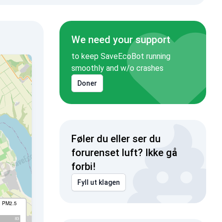
We need your support
to keep SaveEcoBot running
smoothly and w/o crashes
Doner
Føler du eller ser du
forurenset luft? Ikke gå
forbi!
Fyll ut klagen
I PM2.5
83