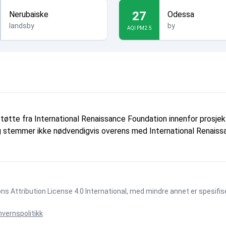
27
Nerubaiske
Odessa
landsby
by
AQI PM2.5
tøtte fra International Renaissance Foundation innenfor prosj
 og stemmer ikke nødvendigvis overens med International Renaissa
 Attribution License 4.0 International
, med mindre annet er spesifis
vernspolitikk