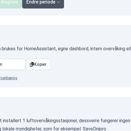
 diagram
Endre periode
n brukes for HomeAssistant, egne dashbord, intern overvåking el
Kopier
rnerklæring
.
t installert 1 luftovervåkingsstasjoner, dessverre fungerer inge
og lokale myndigheter, som for eksempel:
SaveDnipro
.