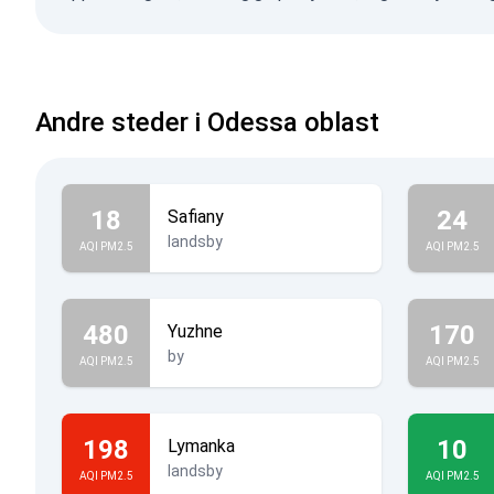
Andre steder i Odessa oblast
18
24
Safiany
landsby
AQI PM2.5
AQI PM2.5
480
170
Yuzhne
by
AQI PM2.5
AQI PM2.5
198
10
Lymanka
landsby
AQI PM2.5
AQI PM2.5