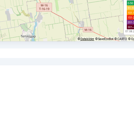
0-50
51-1
101-
151-
201-
301+
07.08.
©
Datakilder
© SaveEcoBot
© CARTO
© O