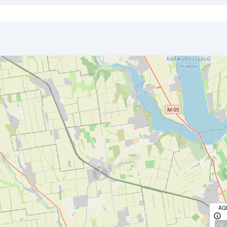
AQ
с/д