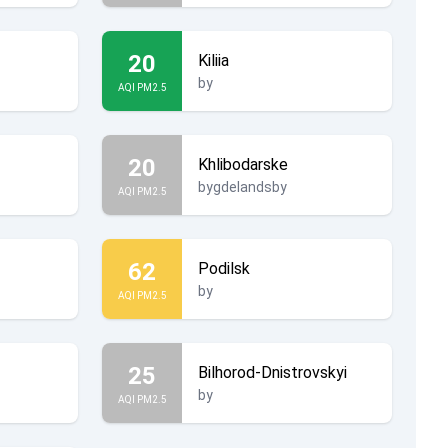
20
Kiliia
by
AQI PM2.5
20
Khlibodarske
bygdelandsby
AQI PM2.5
62
Podilsk
by
AQI PM2.5
25
Bilhorod-Dnistrovskyi
by
AQI PM2.5