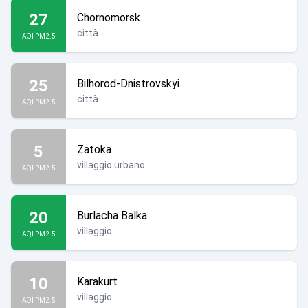
27
Chornomorsk
città
AQI PM2.5
25
Bilhorod-Dnistrovskyi
città
AQI PM2.5
5
Zatoka
villaggio urbano
AQI PM2.5
20
Burlacha Balka
villaggio
AQI PM2.5
10
Karakurt
villaggio
AQI PM2.5