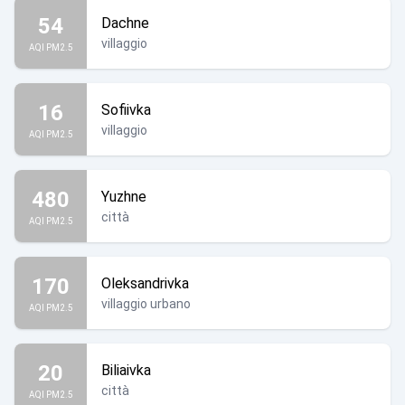
54
Dachne
villaggio
AQI PM2.5
16
Sofiivka
villaggio
AQI PM2.5
480
Yuzhne
città
AQI PM2.5
170
Oleksandrivka
villaggio urbano
AQI PM2.5
20
Biliaivka
città
AQI PM2.5