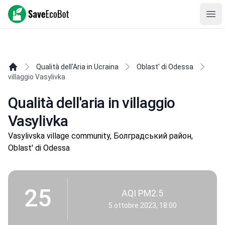
SaveEcoBot
Ope
Qualità dell'Aria in Ucraina
Oblast' di Odessa
villaggio Vasylivka
Qualità dell'aria in villaggio
Vasylivka
Vasylivska village community, Болградський район,
Oblast' di Odessa
25
AQI PM2.5
5 ottobre 2023, 18:00