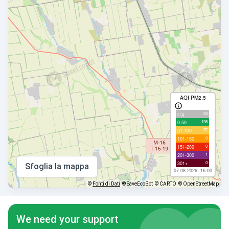
AQI PM2.5
93
с/д
198
0-50
57
51-100
0
101-150
0
151-200
1
201-300
0
301+
Sfoglia la mappa
07.08.2026, 16:00
©
Fonti di Dati
© SaveEcoBot
© CARTO
© OpenStreetMap
We need your support