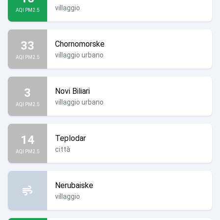
villaggio
AQI PM2.5
33
Chornomorske
villaggio urbano
AQI PM2.5
3
Novi Biliari
villaggio urbano
AQI PM2.5
14
Teplodar
città
AQI PM2.5
Nerubaiske
villaggio