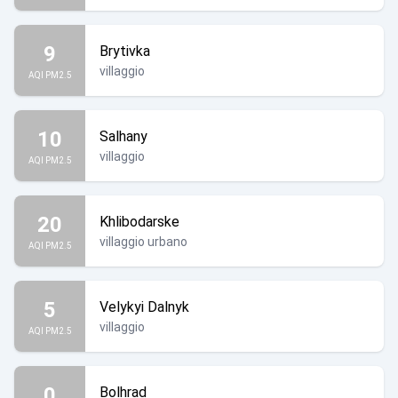
9
Brytivka
villaggio
AQI PM2.5
10
Salhany
villaggio
AQI PM2.5
20
Khlibodarske
villaggio urbano
AQI PM2.5
5
Velykyi Dalnyk
villaggio
AQI PM2.5
0
Bolhrad