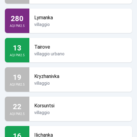
280
Lymanka
villaggio
AQI PM2.5
13
Tairove
villaggio urbano
AQI PM2.5
19
Kryzhanivka
villaggio
AQI PM2.5
22
Korsuntsi
villaggio
AQI PM2.5
16
Ilichanka