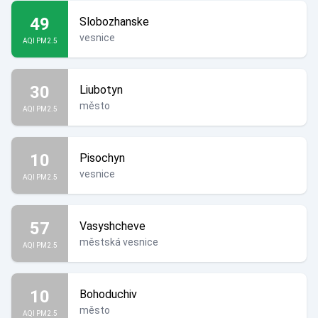
49
Slobozhanske
vesnice
AQI PM2.5
30
Liubotyn
město
AQI PM2.5
10
Pisochyn
vesnice
AQI PM2.5
57
Vasyshcheve
městská vesnice
AQI PM2.5
10
Bohoduchiv
město
AQI PM2.5