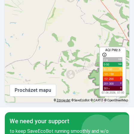
AQI PM2.5
106
с/д
144
0-50
94
51-100
3
101-150
2
151-200
0
201-300
0
301+
Procházet mapu
07.08.2026, 07:00
©
Zdroje dat
© SaveEcoBot
© CARTO
© OpenStreetMap
We need your support
to keep SaveEcoBot running smoothly and w/o