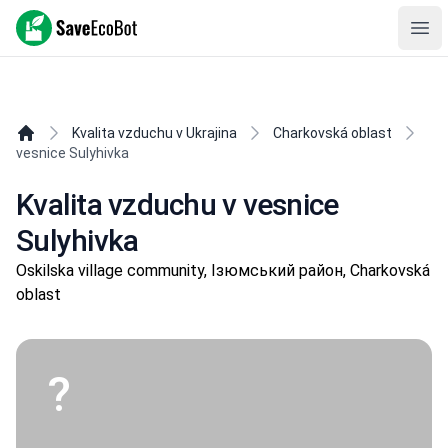
SaveEcoBot
Ope
Kvalita vzduchu v Ukrajina
Charkovská oblast
vesnice Sulyhivka
Kvalita vzduchu v vesnice
Sulyhivka
Oskilska village community, Ізюмський район, Charkovská
oblast
?