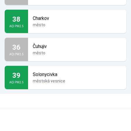
38
Charkov
město
AQI PM2.5
36
Čuhujiv
město
AQI PM2.5
39
Solonycivka
městská vesnice
AQI PM2.5