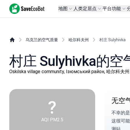
SaveEcoBot
地图
人类定居点
平台
功能
乌克兰的空气质量
哈尔科夫州
村庄 Sulyhivka
村庄 Sulyhivka的
Oskilska village community, Ізюмський район, 哈尔科夫州
无空
?
不幸的是
AQI PM2.5
这很可能
测站。