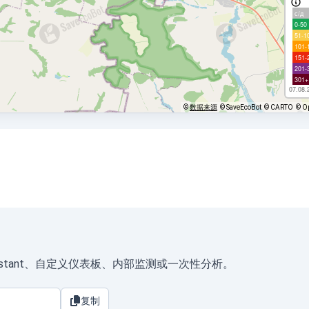
с/д
0-50
51-1
101-
151-
201-
301+
07.08.
©
数据来源
© SaveEcoBot
© CARTO
© O
eAssistant、自定义仪表板、内部监测或一次性分析。
复制