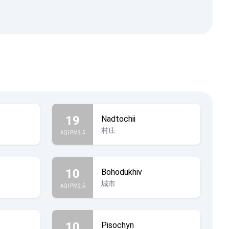
19
Nadtochii
村庄
AQI PM2.5
10
Bohodukhiv
城市
AQI PM2.5
10
Pisochyn