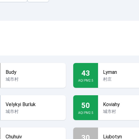
43
Budy
Lyman
城市村
村庄
AQI PM2.5
50
Velykyi Burluk
Koviahy
城市村
城市村
AQI PM2.5
30
Chuhuiv
Liubotyn