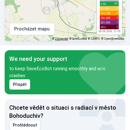
227
0-50
11
51-100
0
101-150
0
151-200
1
201-300
0
301+
Procházet mapu
08.08.2026, 21:00
©
Zdroje dat
© SaveEcoBot
© CARTO
© OpenStreetMap
We need your support
to keep SaveEcoBot running smoothly and w/o
crashes
Přispět
Chcete vědět o situaci s radiací v město
Bohoduchiv?
Prohlédnout