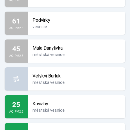
AQI PM2.5
61
Podvirky
vesnice
AQI PM2.5
45
Mala Danylivka
městská vesnice
AQI PM2.5
Velykyi Burluk
městská vesnice
25
Koviahy
městská vesnice
AQI PM2.5