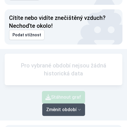
Cítíte nebo vidíte znečištěný vzduch?
Nechoďte okolo!
Podat stížnost
Pro vybrané období nejsou žádná
historická data
Stáhnout graf
Změnit období