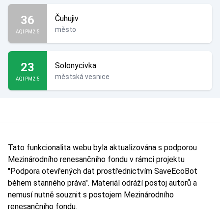
36
Čuhujiv
město
AQI PM2.5
23
Solonycivka
městská vesnice
AQI PM2.5
Tato funkcionalita webu byla aktualizována s podporou
Mezinárodního renesančního fondu v rámci projektu
"Podpora otevřených dat prostřednictvím SaveEcoBot
během stanného práva". Materiál odráží postoj autorů a
nemusí nutně souznit s postojem Mezinárodního
renesančního fondu.