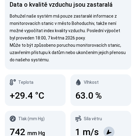
Data o kvalitě vzduchu jsou zastaralá
Bohužel naše systém má pouze zastaralé informace z
monitorovacích stanic v město Bohoduchiv, takže není
možné vypočítat index kvality vzduchu. Poslední výpočet
byl proveden 18:00, 7 května 2026 року.
Může to být způsobeno poruchou monitorovacích stanic,
uzavřením přístupu k datům nebo ukončením jejich přenosu
do našeho systému.
Teplota
Vlhkost
+29.4
°C
63.0
%
Tlak (mm Hg)
Síla větru
742
1
m/s
mm Hg