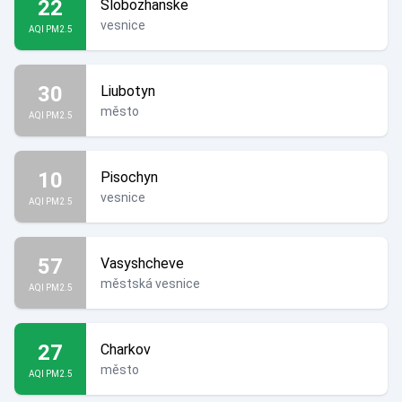
22
Slobozhanske
vesnice
AQI PM2.5
30
Liubotyn
město
AQI PM2.5
10
Pisochyn
vesnice
AQI PM2.5
57
Vasyshcheve
městská vesnice
AQI PM2.5
27
Charkov
město
AQI PM2.5