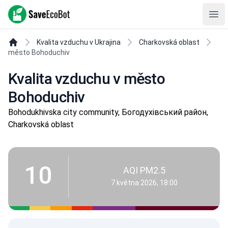
SaveEcoBot
Ope
Kvalita vzduchu v Ukrajina
Charkovská oblast
město Bohoduchiv
Kvalita vzduchu v město
Bohoduchiv
Bohodukhivska city community, Богодухівський район,
Charkovská oblast
10
AQI PM2.5
7 května 2026, 18:00