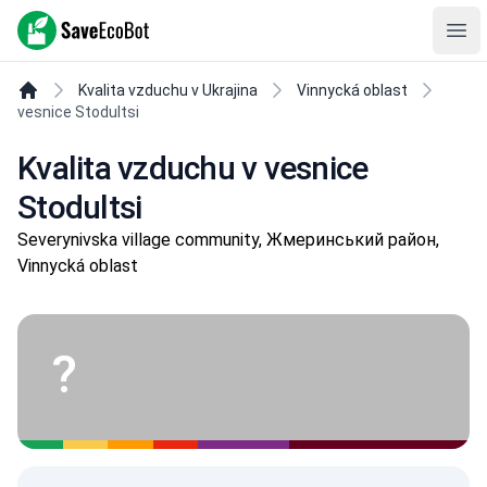
SaveEcoBot
Ope
Kvalita vzduchu v Ukrajina
Vinnycká oblast
vesnice Stodultsi
Kvalita vzduchu v vesnice
Stodultsi
Severynivska village community, Жмеринський район,
Vinnycká oblast
?