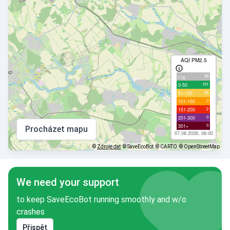
AQI PM2.5
99
с/д
151
0-50
94
51-100
3
101-150
2
151-200
0
201-300
0
301+
Procházet mapu
07.08.2026, 08:00
©
Zdroje dat
© SaveEcoBot
© CARTO
© OpenStreetMap
We need your support
to keep SaveEcoBot running smoothly and w/o
crashes
Přispět