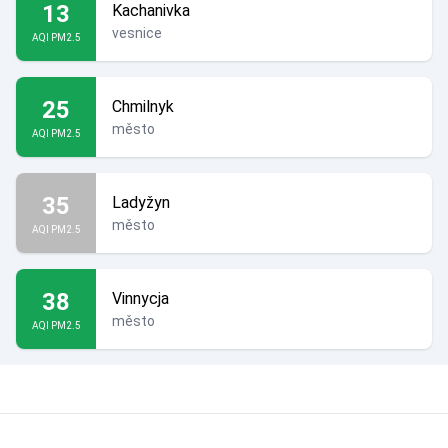
13
Kachanivka
vesnice
AQI PM2.5
25
Chmilnyk
město
AQI PM2.5
35
Ladyžyn
město
AQI PM2.5
38
Vinnycja
město
AQI PM2.5