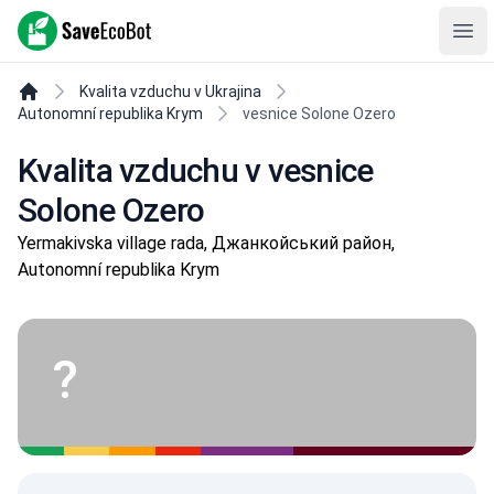
SaveEcoBot
Ope
Kvalita vzduchu v Ukrajina
Autonomní republika Krym
vesnice Solone Ozero
Kvalita vzduchu v vesnice
Solone Ozero
Yermakivska village rada, Джанкойський район,
Autonomní republika Krym
?