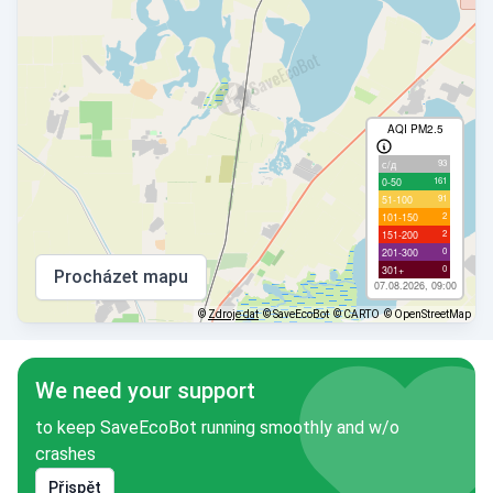
AQI PM2.5
93
с/д
161
0-50
91
51-100
2
101-150
2
151-200
0
201-300
0
301+
Procházet mapu
07.08.2026, 09:00
©
Zdroje dat
© SaveEcoBot
© CARTO
© OpenStreetMap
We need your support
to keep SaveEcoBot running smoothly and w/o
crashes
Přispět