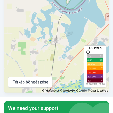
AQI PM2.5
91
с/д
129
0-50
121
51-100
7
101-150
1
151-200
0
201-300
0
301+
Térkép böngészése
06.08.2026, 09:00
©
Adatforrások
© SaveEcoBot
© CARTO
© OpenStreetMap
We need your support