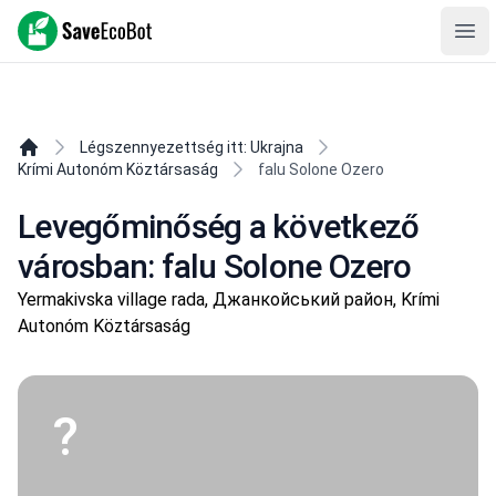
SaveEcoBot
Ope
Légszennyezettség itt: Ukrajna
Krími Autonóm Köztársaság
falu Solone Ozero
Levegőminőség a következő
városban: falu Solone Ozero
Yermakivska village rada, Джанкойський район, Krími
Autonóm Köztársaság
?