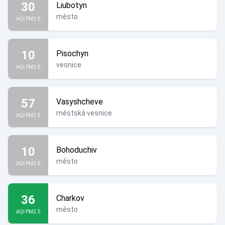
30
Liubotyn
město
AQI PM2.5
10
Pisochyn
vesnice
AQI PM2.5
57
Vasyshcheve
městská vesnice
AQI PM2.5
10
Bohoduchiv
město
AQI PM2.5
36
Charkov
město
AQI PM2.5