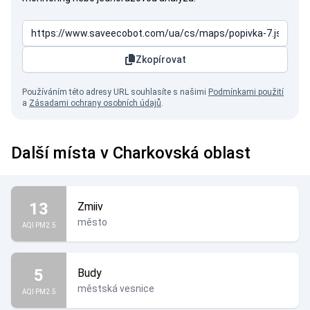
Zkopírovat
Používáním této adresy URL souhlasíte s našimi
Podmínkami použití
a
Zásadami ochrany osobních údajů
.
Další místa v Charkovská oblast
13
Zmiiv
město
AQI PM2.5
5
Budy
městská vesnice
AQI PM2.5