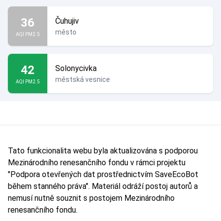
36
Čuhujiv
město
AQI PM2.5
42
Solonycivka
městská vesnice
AQI PM2.5
Tato funkcionalita webu byla aktualizována s podporou
Mezinárodního renesančního fondu v rámci projektu
"Podpora otevřených dat prostřednictvím SaveEcoBot
během stanného práva". Materiál odráží postoj autorů a
nemusí nutně souznit s postojem Mezinárodního
renesančního fondu.