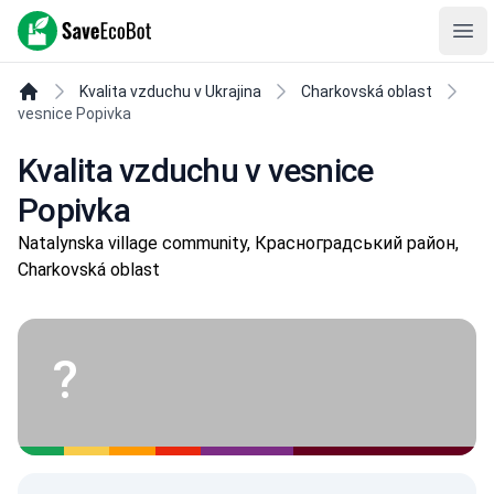
SaveEcoBot
Ope
Kvalita vzduchu v Ukrajina
Charkovská oblast
vesnice Popivka
Kvalita vzduchu v vesnice
Popivka
Natalynska village community, Красноградський район,
Charkovská oblast
?