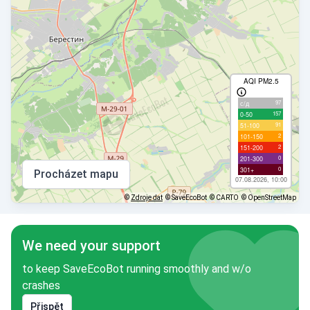
AQI PM2.5
97
с/д
157
0-50
91
51-100
2
101-150
2
151-200
0
201-300
0
301+
Procházet mapu
07.08.2026, 10:00
©
Zdroje dat
© SaveEcoBot
© CARTO
© OpenStreetMap
We need your support
to keep SaveEcoBot running smoothly and w/o
crashes
Přispět