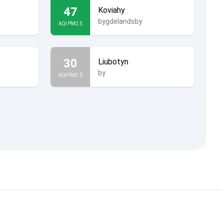
47
Koviahy
bygdelandsby
AQI PM2.5
30
Liubotyn
by
AQI PM2.5