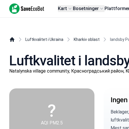
SaveEcoBot
Kart
Bosetninger
Plattforme
Luftkvalitet i Ukraina
Kharkiv oblast
landsby P
Luftkvalitet i landsb
Natalynska village community, Красноградський район, Kh
Ingen
?
Beklager,
luftkvali
AQI PM2.5
Mest sann