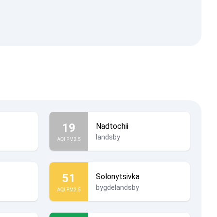
19
Nadtochii
landsby
AQI PM2.5
51
Solonytsivka
bygdelandsby
AQI PM2.5