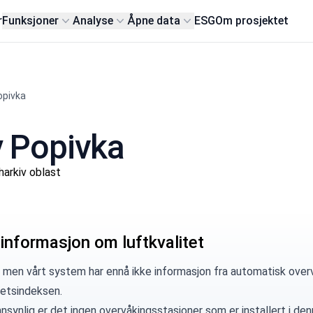
r
Funksjoner
Analyse
Åpne data
ESG
Om prosjektet
opivka
y Popivka
arkiv oblast
 informasjon om luftkvalitet
 men vårt system har ennå ikke informasjon fra automatisk overv
tetsindeksen.
synlig er det ingen overvåkingsstasjoner som er installert i denn