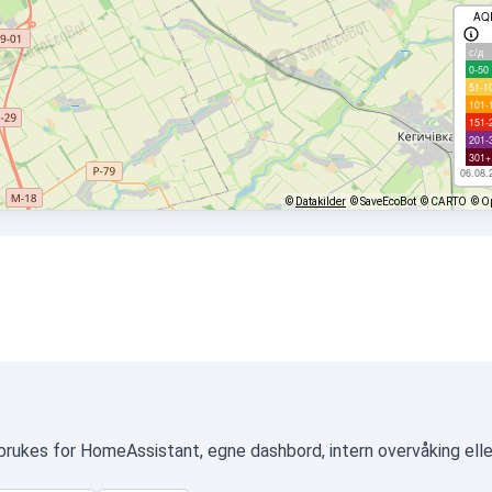
AQ
с/д
0-50
51-1
101-
151-
201-
301+
06.08.
©
Datakilder
© SaveEcoBot
© CARTO
© O
brukes for HomeAssistant, egne dashbord, intern overvåking ell