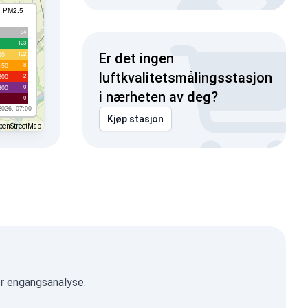
I PM2.5
94
123
122
00
Er det ingen
8
150
luftkvalitetsmålingsstasjon
2
200
0
300
i nærheten av deg?
0
2026, 07:00
Kjøp stasjon
penStreetMap
er engangsanalyse.