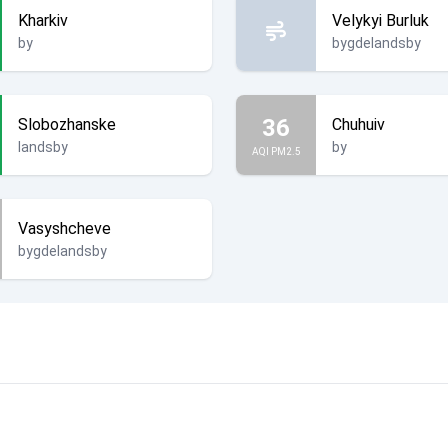
Kharkiv
Velykyi Burluk
by
bygdelandsby
36
Slobozhanske
Chuhuiv
landsby
by
AQI PM2.5
Vasyshcheve
bygdelandsby