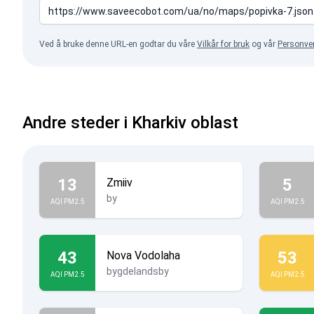
Ved å bruke denne URL-en godtar du våre
Vilkår for bruk
og vår
Personve
Andre steder i Kharkiv oblast
13
5
Zmiiv
by
AQI PM2.5
AQI PM2.5
43
53
Nova Vodolaha
bygdelandsby
AQI PM2.5
AQI PM2.5