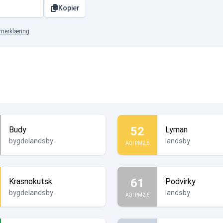
Kopier
rnerklæring
.
52
Budy
Lyman
bygdelandsby
landsby
AQI PM2.5
61
Krasnokutsk
Podvirky
bygdelandsby
landsby
AQI PM2.5