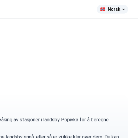
Norsk
åking av stasjoner i landsby Popivka for å beregne
e landsby ennå, eller så er vi ikke klar over dem. Du kan