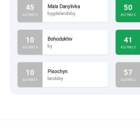
45
50
Mala Danylivka
bygdelandsby
AQI PM2.5
AQI PM2.5
10
41
Bohodukhiv
by
AQI PM2.5
AQI PM2.5
10
57
Pisochyn
landsby
AQI PM2.5
AQI PM2.5