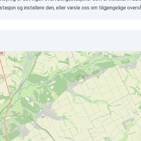
 stasjon
og installere den, eller
varsle oss
om tilgjengelige overvå