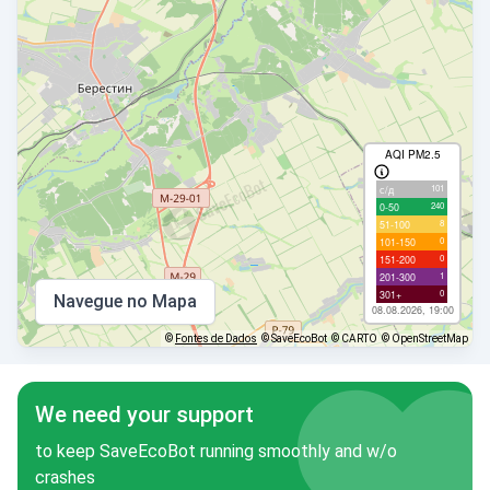
AQI PM2.5
101
с/д
240
0-50
8
51-100
0
101-150
0
151-200
1
201-300
0
301+
Navegue no Mapa
08.08.2026, 19:00
©
Fontes de Dados
© SaveEcoBot
© CARTO
© OpenStreetMap
We need your support
to keep SaveEcoBot running smoothly and w/o
crashes