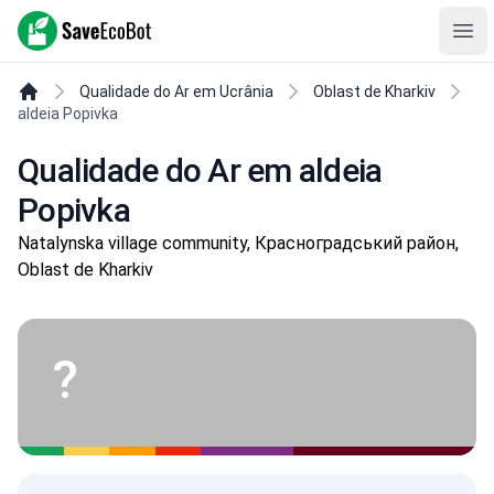
SaveEcoBot
Ope
Qualidade do Ar em Ucrânia
Oblast de Kharkiv
aldeia Popivka
Qualidade do Ar em aldeia
Popivka
Natalynska village community, Красноградський район,
Oblast de Kharkiv
?