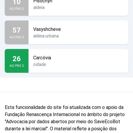
10
Pisochyn
aldeia
AQI PM2.5
57
Vasyshcheve
aldeia urbana
AQI PM2.5
26
Carcóvia
cidade
AQI PM2.5
Esta funcionalidade do site foi atualizada com o apoio da
Fundação Renascença Internacional no âmbito do projeto
"Advocacia por dados abertos por meio do SaveEcoBot
durante a lei marcial". O material reflete a posição dos