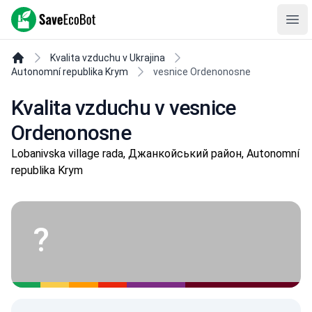
SaveEcoBot
Ope
Kvalita vzduchu v Ukrajina
Autonomní republika Krym
vesnice Ordenonosne
Kvalita vzduchu v vesnice
Ordenonosne
Lobanivska village rada, Джанкойський район, Autonomní
republika Krym
?