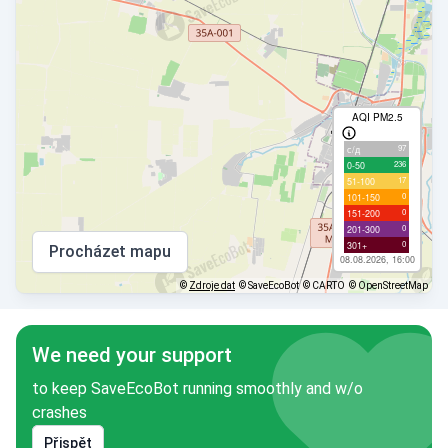
AQI PM2.5
97
с/д
236
0-50
17
51-100
0
101-150
0
151-200
0
201-300
0
301+
Procházet mapu
08.08.2026, 16:00
©
Zdroje dat
© SaveEcoBot
© CARTO
© OpenStreetMap
We need your support
to keep SaveEcoBot running smoothly and w/o
crashes
Přispět