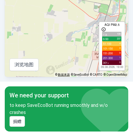
AQI PM2.5
108
с/д
237
0-50
4
51-100
0
101-150
0
151-200
1
201-300
0
301+
浏览地图
09.08.2026, 19:00
©
数据来源
© SaveEcoBot
© CARTO
© OpenStreetMap
We need your support
to keep SaveEcoBot running smoothly and w/o
crashes
捐赠