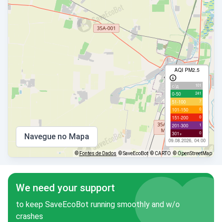
AQI PM2.5
101
с/д
241
0-50
7
51-100
0
101-150
0
151-200
1
201-300
0
301+
Navegue no Mapa
09.08.2026, 04:00
©
Fontes de Dados
© SaveEcoBot
© CARTO
© OpenStreetMap
We need your support
to keep SaveEcoBot running smoothly and w/o
crashes