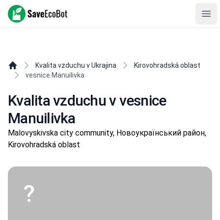
SaveEcoBot
Ope
Kvalita vzduchu v Ukrajina
Kirovohradská oblast
vesnice Manuilivka
Kvalita vzduchu v vesnice
Manuilivka
Malovyskivska city community, Новоукраїнський район,
Kirovohradská oblast
?