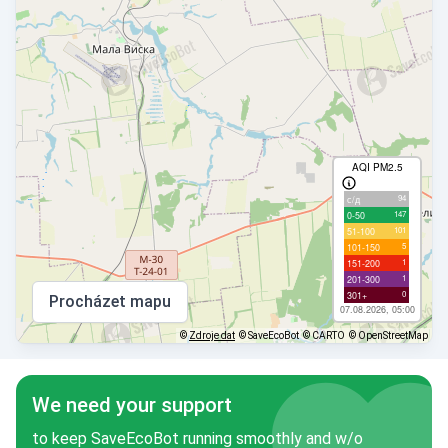
AQI PM2.5
94
с/д
147
0-50
101
51-100
5
101-150
1
151-200
1
201-300
0
301+
Procházet mapu
07.08.2026, 05:00
©
Zdroje dat
© SaveEcoBot
© CARTO
© OpenStreetMap
We need your support
to keep SaveEcoBot running smoothly and w/o