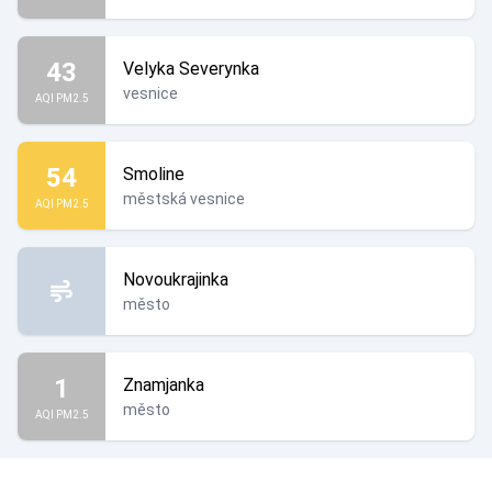
43
Velyka Severynka
vesnice
AQI PM2.5
54
Smoline
městská vesnice
AQI PM2.5
Novoukrajinka
město
1
Znamjanka
město
AQI PM2.5