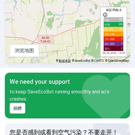
AQI PM2.5
108
с/д
220
0-50
22
51-100
0
101-150
0
151-200
0
201-300
0
301+
浏览地图
08.08.2026, 14:00
©
数据来源
© SaveEcoBot
© CARTO
© OpenStreetMap
We need your support
to keep SaveEcoBot running smoothly and w/o
crashes
捐赠
您是否感到或看到空气污染？不要走开！