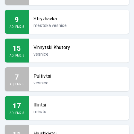
9
Stryzhavka
městská vesnice
AQI PM2.5
15
Vinnytski Khutory
vesnice
AQI PM2.5
7
Pultivtsi
vesnice
AQI PM2.5
17
Illintsi
město
AQI PM2.5
Hrushkivtsi