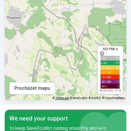
AQI PM2.5
100
с/д
215
0-50
33
51-100
1
101-150
1
151-200
0
201-300
0
301+
Procházet mapu
08.08.2026, 07:00
©
Zdroje dat
© SaveEcoBot
© CARTO
© OpenStreetMap
We need your support
to keep SaveEcoBot running smoothly and w/o