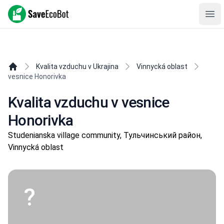
SaveEcoBot
Ope
Kvalita vzduchu v Ukrajina
Vinnycká oblast
vesnice Honorivka
Kvalita vzduchu v vesnice
Honorivka
Studenianska village community, Тульчинський район,
Vinnycká oblast
?