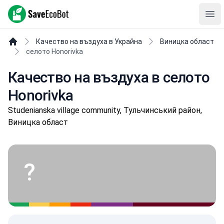
SaveEcoBot
Ope
Качество на въздуха в Украйна
Виницка област
селото Honorivka
Качество на въздуха в селото
Honorivka
Studenianska village community, Тульчинський район,
Виницка област
?