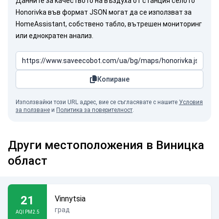
Данните за качеството на въздуха от станция селото
Honorivka във формат JSON могат да се използват за
HomeAssistant, собствено табло, вътрешен мониторинг
или еднократен анализ.
Копиране
Използвайки този URL адрес, вие се съгласявате с нашите
Условия
за ползване
и
Политика за поверителност
.
Други местоположения в Виницка
област
21
Vinnytsia
град
AQI PM2.5