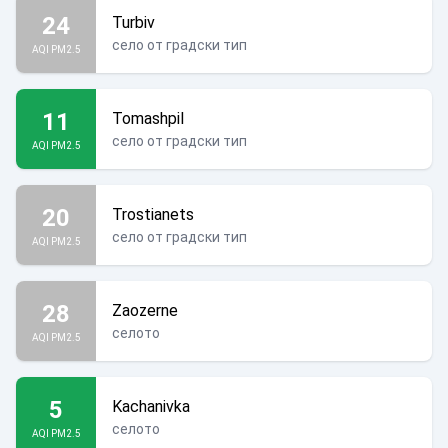
24
Turbiv
село от градски тип
AQI PM2.5
11
Tomashpil
село от градски тип
AQI PM2.5
20
Trostianets
село от градски тип
AQI PM2.5
28
Zaozerne
селото
AQI PM2.5
5
Kachanivka
селото
AQI PM2.5