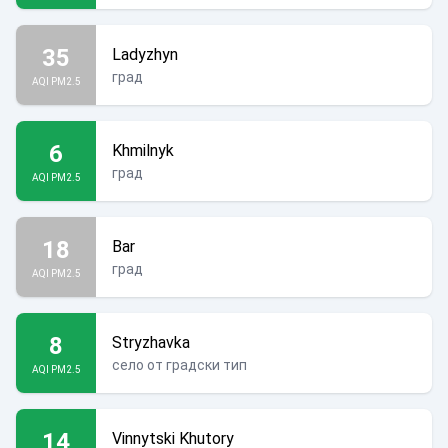
35
Ladyzhyn
град
AQI PM2.5
6
Khmilnyk
град
AQI PM2.5
18
Bar
град
AQI PM2.5
8
Stryzhavka
село от градски тип
AQI PM2.5
14
Vinnytski Khutory