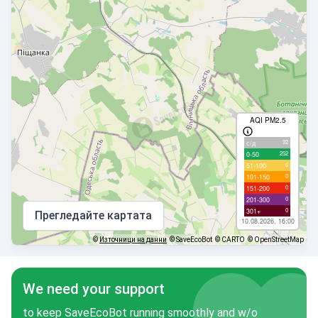
AQI PM2.5
92
с/д
252
0-50
6
51-100
0
101-150
0
151-200
0
201-300
0
301+
Прегледайте картата
10.08.2026, 16:00
©
Източници на данни
© SaveEcoBot
© CARTO
© OpenStreetMap
We need your support
to keep SaveEcoBot running smoothly and w/o