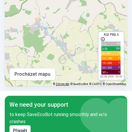
AQI PM2.5
109
с/д
238
0-50
3
51-100
0
101-150
0
151-200
0
201-300
0
301+
Procházet mapu
09.08.2026, 09:00
©
Zdroje dat
© SaveEcoBot
© CARTO
© OpenStreetMap
We need your support
to keep SaveEcoBot running smoothly and w/o
crashes
Přispět