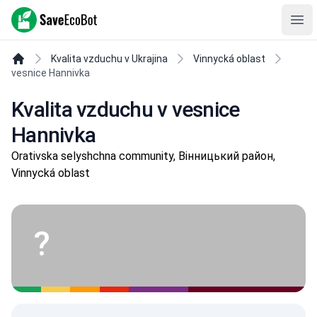
SaveEcoBot
Ope
Kvalita vzduchu v Ukrajina
Vinnycká oblast
vesnice Hannivka
Kvalita vzduchu v vesnice
Hannivka
Orativska selyshchna community, Вінницький район,
Vinnycká oblast
?