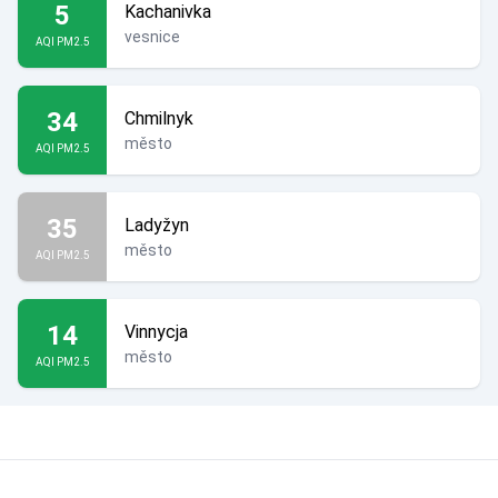
5
Kachanivka
vesnice
AQI PM2.5
34
Chmilnyk
město
AQI PM2.5
35
Ladyžyn
město
AQI PM2.5
14
Vinnycja
město
AQI PM2.5